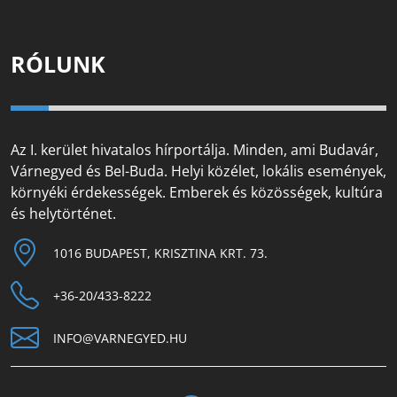
RÓLUNK
Az I. kerület hivatalos hírportálja. Minden, ami Budavár,
Várnegyed és Bel-Buda. Helyi közélet, lokális események,
környéki érdekességek. Emberek és közösségek, kultúra
és helytörténet.
1016 BUDAPEST, KRISZTINA KRT. 73.
+36-20/433-8222
INFO@VARNEGYED.HU