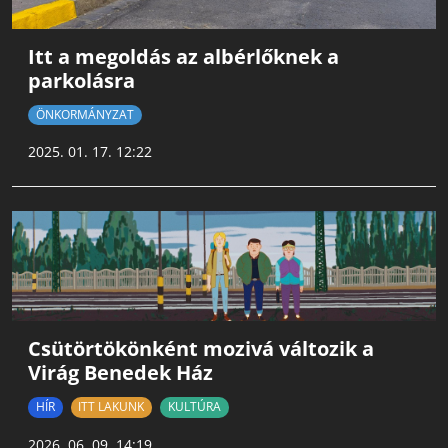
Itt a megoldás az albérlőknek a
parkolásra
ÖNKORMÁNYZAT
2025. 01. 17. 12:22
Csütörtökönként mozivá változik a
Virág Benedek Ház
HÍR
ITT LAKUNK
KULTÚRA
2026. 06. 09. 14:19