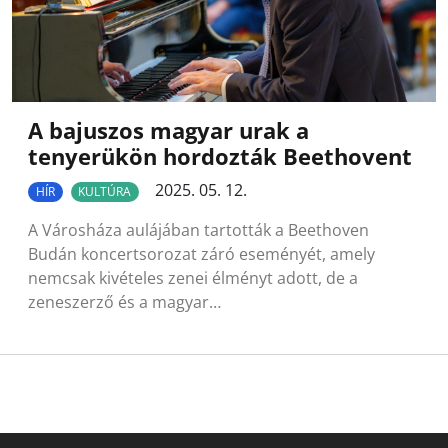
A bajuszos magyar urak a
tenyerükön hordozták Beethovent
2025. 05. 12.
HÍR
KULTÚRA
A Városháza aulájában tartották a Beethoven
Budán koncertsorozat záró eseményét, amely
nemcsak kivételes zenei élményt adott, de a
zeneszerző és a magyar…