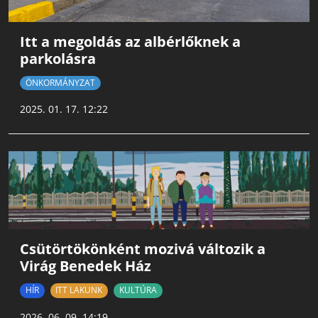
Itt a megoldás az albérlőknek a
parkolásra
ÖNKORMÁNYZAT
2025. 01. 17. 12:22
Csütörtökönként mozivá változik a
Virág Benedek Ház
HÍR
ITT LAKUNK
KULTÚRA
2026. 06. 09. 14:19