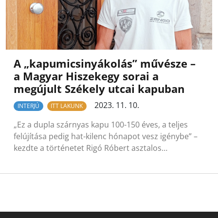
A „kapumicsinyákolás” művésze –
a Magyar Hiszekegy sorai a
megújult Székely utcai kapuban
2023. 11. 10.
INTERJÚ
ITT LAKUNK
„Ez a dupla szárnyas kapu 100-150 éves, a teljes
felújítása pedig hat-kilenc hónapot vesz igénybe” –
kezdte a történetet Rigó Róbert asztalos…