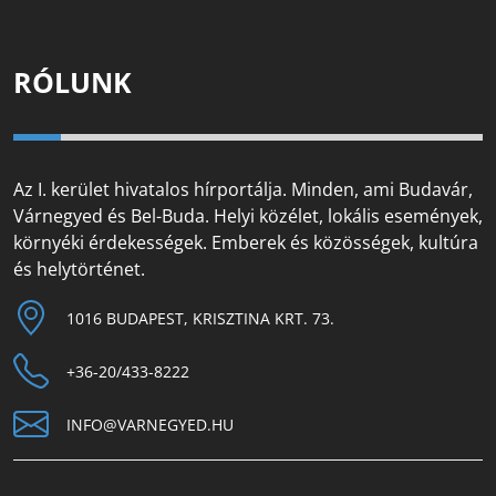
RÓLUNK
Az I. kerület hivatalos hírportálja. Minden, ami Budavár,
Várnegyed és Bel-Buda. Helyi közélet, lokális események,
környéki érdekességek. Emberek és közösségek, kultúra
és helytörténet.
1016 BUDAPEST, KRISZTINA KRT. 73.
+36-20/433-8222
INFO@VARNEGYED.HU