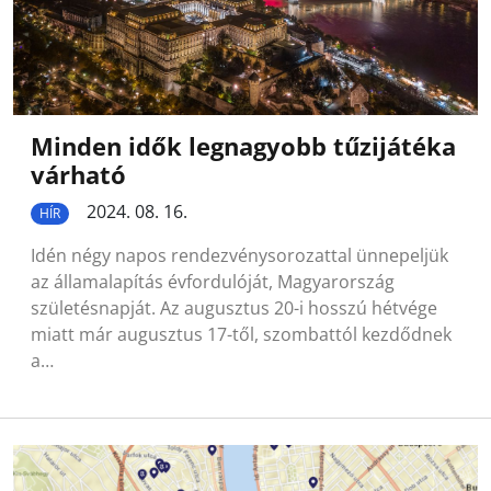
Minden idők legnagyobb tűzijátéka
várható
2024. 08. 16.
HÍR
Idén négy napos rendezvénysorozattal ünnepeljük
az államalapítás évfordulóját, Magyarország
születésnapját. Az augusztus 20-i hosszú hétvége
miatt már augusztus 17-től, szombattól kezdődnek
a…