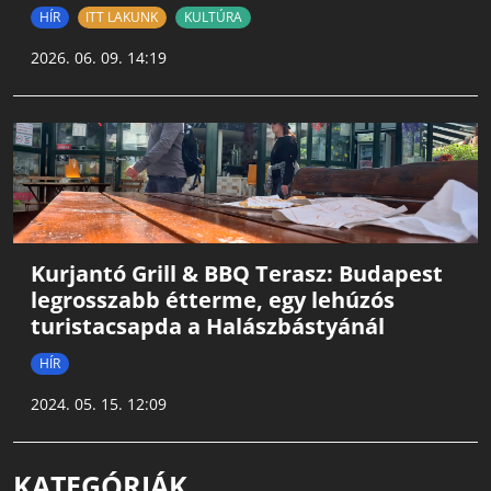
HÍR
ITT LAKUNK
KULTÚRA
2026. 06. 09. 14:19
Kurjantó Grill & BBQ Terasz: Budapest
legrosszabb étterme, egy lehúzós
turistacsapda a Halászbástyánál
HÍR
2024. 05. 15. 12:09
KATEGÓRIÁK