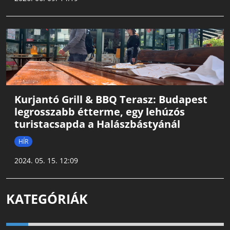
Kurjantó Grill & BBQ Terasz: Budapest
legrosszabb étterme, egy lehúzós
turistacsapda a Halászbástyánál
HÍR
2024. 05. 15. 12:09
KATEGÓRIÁK