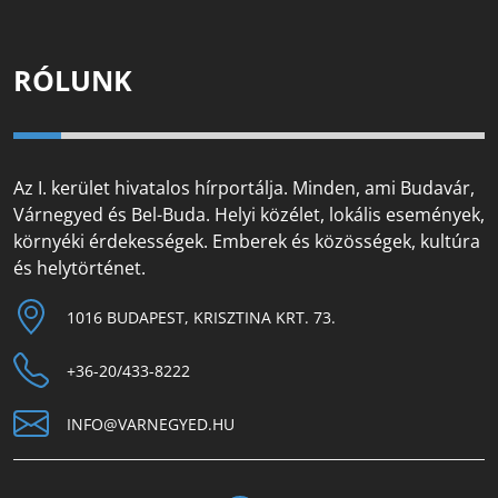
RÓLUNK
Az I. kerület hivatalos hírportálja. Minden, ami Budavár,
Várnegyed és Bel-Buda. Helyi közélet, lokális események,
környéki érdekességek. Emberek és közösségek, kultúra
és helytörténet.
1016 BUDAPEST, KRISZTINA KRT. 73.
+36-20/433-8222
INFO@VARNEGYED.HU