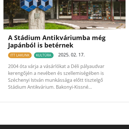
A Stádium Antikváriumba még
Japánból is betérnek
2025. 02. 17.
ITT LAKUNK
KULTÚRA
2004 óta várja a vásárlókat a Déli pályaudvar
kerengőjén a nevében és szellemiségében is
Széchenyi István munkássága előtt tisztelgő
Stádium Antikvárium. Bakonyi-Kissné…