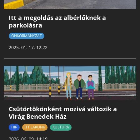
Itt a megoldás az albérlőknek a
parkolásra
ÖNKORMÁNYZAT
2025. 01. 17. 12:22
Csütörtökönként mozivá változik a
Virág Benedek Ház
HÍR
ITT LAKUNK
KULTÚRA
2026. 06. 09. 14:19