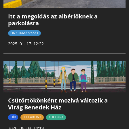
Itt a megoldás az albérlőknek a
parkolásra
ÖNKORMÁNYZAT
2025. 01. 17. 12:22
Csütörtökönként mozivá változik a
Virág Benedek Ház
HÍR
ITT LAKUNK
KULTÚRA
2026. 06. 09. 14:19