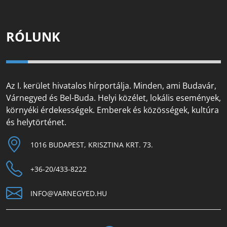
RÓLUNK
Az I. kerület hivatalos hírportálja. Minden, ami Budavár,
Várnegyed és Bel-Buda. Helyi közélet, lokális események,
környéki érdekességek. Emberek és közösségek, kultúra
és helytörténet.
1016 BUDAPEST, KRISZTINA KRT. 73.
+36-20/433-8222
INFO@VARNEGYED.HU