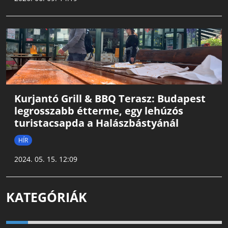
Kurjantó Grill & BBQ Terasz: Budapest
legrosszabb étterme, egy lehúzós
turistacsapda a Halászbástyánál
HÍR
2024. 05. 15. 12:09
KATEGÓRIÁK