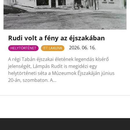
Rudi volt a fény az éjszakában
2026. 06. 16.
HELYTÖRTÉNET
ITT LAKUNK
A régi Tabán éjszakai életének legendás kísérő
jelenségét, Lámpás Rudit is megidézi egy
helytörténeti séta a Múzeumok Éjszakáján június
20-án, szombaton. A…