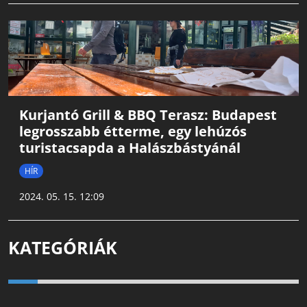
Kurjantó Grill & BBQ Terasz: Budapest
legrosszabb étterme, egy lehúzós
turistacsapda a Halászbástyánál
HÍR
2024. 05. 15. 12:09
KATEGÓRIÁK