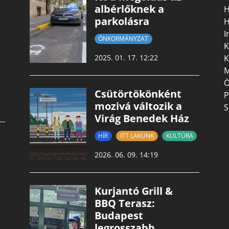
albérlőknek a
H
parkolásra
H
I
ÖNKORMÁNYZAT
K
K
2025. 01. 17. 12:22
M
Ö
Csütörtökönként
P
mozivá változik a
S
Virág Benedek Ház
HÍR
ITT LAKUNK
KULTÚRA
2026. 06. 09. 14:19
Kurjantó Grill &
BBQ Terasz:
Budapest
legrosszabb