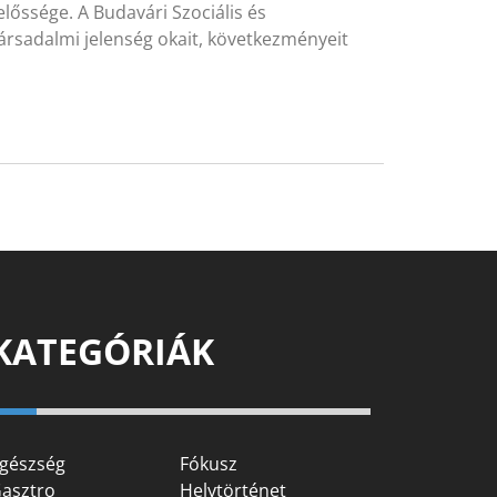
őssége. A Budavári Szociális és
társadalmi jelenség okait, következményeit
KATEGÓRIÁK
gészség
Fókusz
asztro
Helytörténet