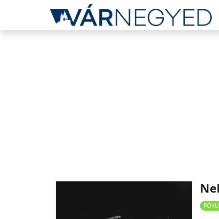
Neh
FÓKU