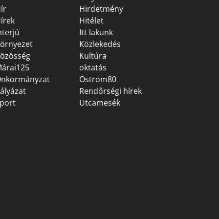
ír
Hirdetmény
írek
Hitélet
nterjú
Itt lakunk
örnyezet
Közlekedés
özösség
Kultúra
árai125
oktatás
nkormányzat
Ostrom80
ályázat
Rendőrségi hírek
port
Utcamesék