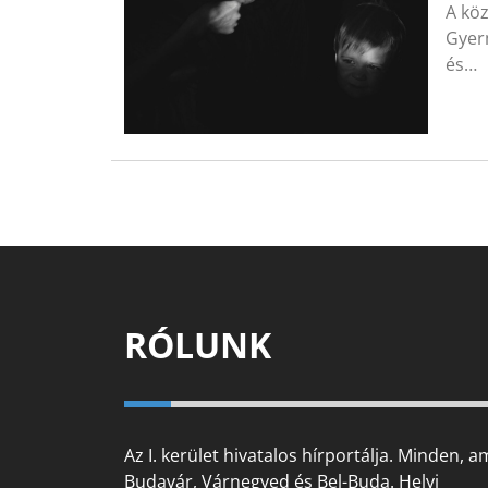
A kö
Gyerm
és…
RÓLUNK
Az I. kerület hivatalos hírportálja. Minden, a
Budavár, Várnegyed és Bel-Buda. Helyi