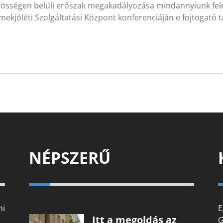
zösségen belüli erőszak megakadályozása mindannyiunk felel
ekjóléti Szolgáltatási Központ konferenciáján e fojtogató 
NÉPSZERŰ
mi
E
Itt a megoldás az
G