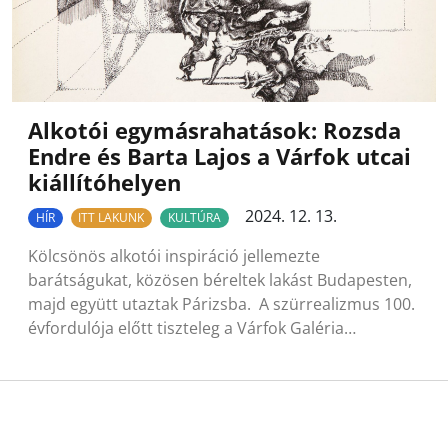
Alkotói egymásrahatások: Rozsda
Endre és Barta Lajos a Várfok utcai
kiállítóhelyen
2024. 12. 13.
HÍR
ITT LAKUNK
KULTÚRA
Kölcsönös alkotói inspiráció jellemezte
barátságukat, közösen béreltek lakást Budapesten,
majd együtt utaztak Párizsba. A szürrealizmus 100.
évfordulója előtt tiszteleg a Várfok Galéria…