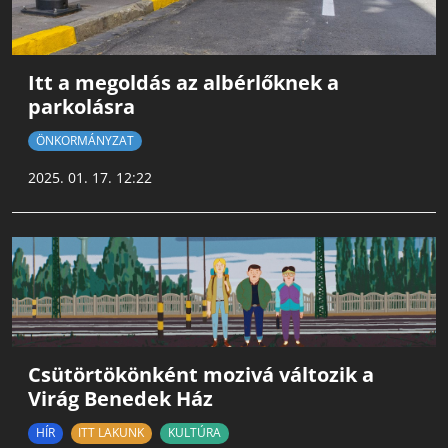
Itt a megoldás az albérlőknek a
parkolásra
ÖNKORMÁNYZAT
2025. 01. 17. 12:22
Csütörtökönként mozivá változik a
Virág Benedek Ház
HÍR
ITT LAKUNK
KULTÚRA