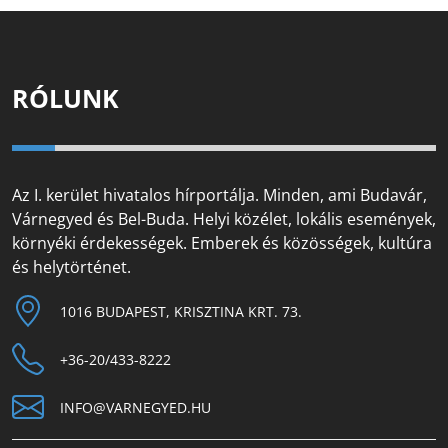
RÓLUNK
Az I. kerület hivatalos hírportálja. Minden, ami Budavár,
Várnegyed és Bel-Buda. Helyi közélet, lokális események,
környéki érdekességek. Emberek és közösségek, kultúra
és helytörténet.
1016 BUDAPEST, KRISZTINA KRT. 73.
+36-20/433-8222
INFO@VARNEGYED.HU