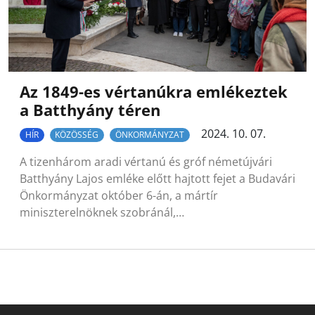
Az 1849-es vértanúkra emlékeztek
a Batthyány téren
2024. 10. 07.
HÍR
KÖZÖSSÉG
ÖNKORMÁNYZAT
A tizenhárom aradi vértanú és gróf németújvári
Batthyány Lajos emléke előtt hajtott fejet a Budavári
Önkormányzat október 6-án, a mártír
miniszterelnöknek szobránál,…