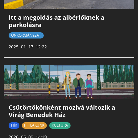
Itt a megoldás az albérlőknek a
parkolásra
ÖNKORMÁNYZAT
2025. 01. 17. 12:22
Csütörtökönként mozivá változik a
Virág Benedek Ház
HÍR
ITT LAKUNK
KULTÚRA
2026. 06. 09. 14:19