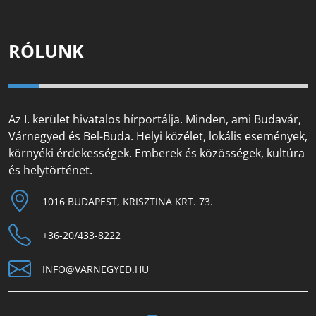
RÓLUNK
Az I. kerület hivatalos hírportálja. Minden, ami Budavár,
Várnegyed és Bel-Buda. Helyi közélet, lokális események,
környéki érdekességek. Emberek és közösségek, kultúra
és helytörténet.
1016 BUDAPEST, KRISZTINA KRT. 73.
+36-20/433-8222
INFO@VARNEGYED.HU