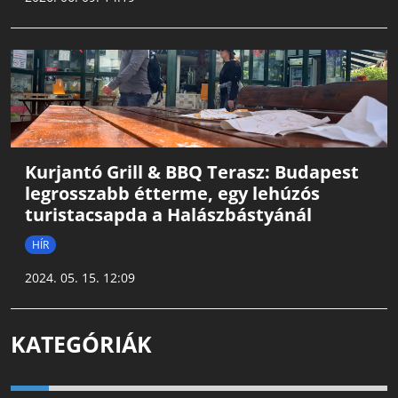
Kurjantó Grill & BBQ Terasz: Budapest
legrosszabb étterme, egy lehúzós
turistacsapda a Halászbástyánál
HÍR
2024. 05. 15. 12:09
KATEGÓRIÁK