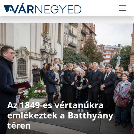
Az 1849-es vértanúkra
emlékeztek a Batthyány
téren