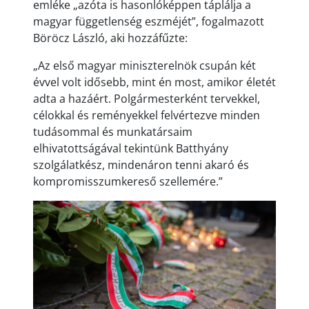
emléke „azóta is hasonlóképpen táplálja a
magyar függetlenség eszméjét”, fogalmazott
Böröcz László, aki hozzáfűzte:
„Az első magyar miniszterelnök csupán két
évvel volt idősebb, mint én most, amikor életét
adta a hazáért. Polgármesterként tervekkel,
célokkal és reményekkel felvértezve minden
tudásommal és munkatársaim
elhivatottságával tekintünk Batthyány
szolgálatkész, mindenáron tenni akaró és
kompromisszumkereső szellemére.”