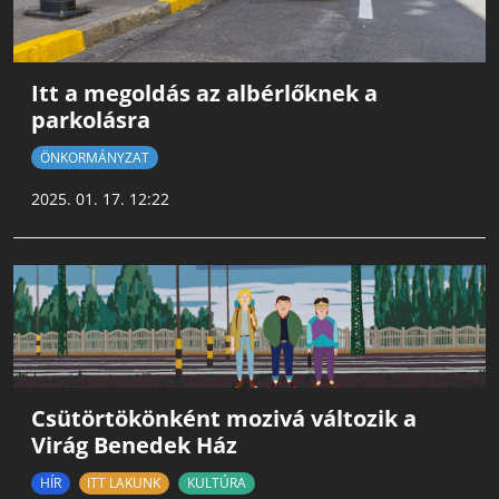
Itt a megoldás az albérlőknek a
parkolásra
ÖNKORMÁNYZAT
2025. 01. 17. 12:22
Csütörtökönként mozivá változik a
Virág Benedek Ház
HÍR
ITT LAKUNK
KULTÚRA