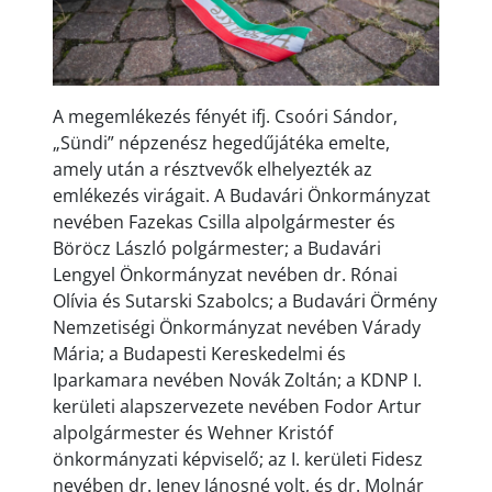
A megemlékezés fényét ifj. Csoóri Sándor,
„Sündi” népzenész hegedűjátéka emelte,
amely után a résztvevők elhelyezték az
emlékezés virágait. A Budavári Önkormányzat
nevében Fazekas Csilla alpolgármester és
Böröcz László polgármester; a Budavári
Lengyel Önkormányzat nevében dr. Rónai
Olívia és Sutarski Szabolcs; a Budavári Örmény
Nemzetiségi Önkormányzat nevében Várady
Mária; a Budapesti Kereskedelmi és
Iparkamara nevében Novák Zoltán; a KDNP I.
kerületi alapszervezete nevében Fodor Artur
alpolgármester és Wehner Kristóf
önkormányzati képviselő; az I. kerületi Fidesz
nevében dr. Jeney Jánosné volt, és dr. Molnár