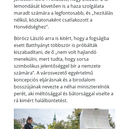
lemondását követően is a haza szolgálata
maradt számára a legfontosabb, és „hezitálás
nélkül, közkatonaként csatlakozott a
Honvédséghez”.
Böröcz László arra is kitért, hogy a fogságba
esett Batthyányt többször is próbálták
kiszabadítani, de ő „nem volt hajlandó
menekülni, mert tudta, hogy sorsa
szimbolikus jelentőséggel bír a nemzete
számára”. A városvezető egyértelmű
koncepciós eljárásnak és a birodalom
bosszújának nevezte a néhai miniszterelnök
perét, aki méltósággal és bátorsággal viselte a
rá kimért halálbüntetést.