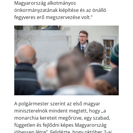
Magyarország alkotmányos
önkormányzatának kiépítése és az önálló
fegyveres erő megszervezése volt.”
A polgármester szerint az első magyar
miniszterelnök mindent megtett, hogy „a
monarchia kereteit megőrizve, egy szabad,
független és fejlődni képes Magyarország
jöhessen létre”. Felidézte, hogy október 2-ai