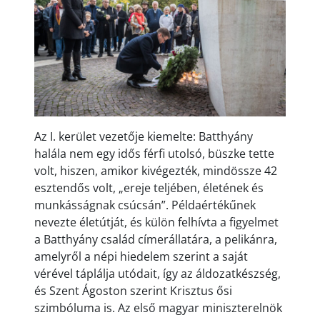
Az I. kerület vezetője kiemelte: Batthyány
halála nem egy idős férfi utolsó, büszke tette
volt, hiszen, amikor kivégezték, mindössze 42
esztendős volt, „ereje teljében, életének és
munkásságnak csúcsán”. Példaértékűnek
nevezte életútját, és külön felhívta a figyelmet
a Batthyány család címerállatára, a pelikánra,
amelyről a népi hiedelem szerint a saját
vérével táplálja utódait, így az áldozatkészség,
és Szent Ágoston szerint Krisztus ősi
szimbóluma is. Az első magyar miniszterelnök