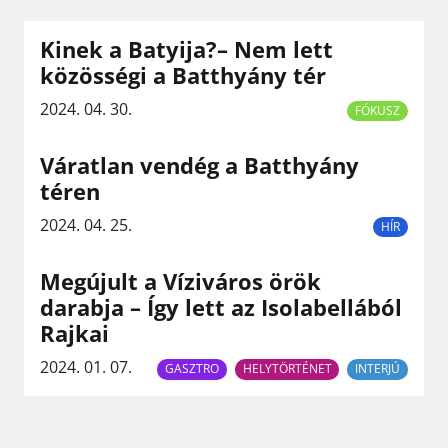
Kinek a Batyija?– Nem lett
közösségi a Batthyány tér
2024. 04. 30.
FÓKUSZ
Váratlan vendég a Batthyány
téren
2024. 04. 25.
HÍR
Megújult a Víziváros örök
darabja – Így lett az Isolabellából
Rajkai
2024. 01. 07.
GASZTRO
HELYTÖRTÉNET
INTERJÚ