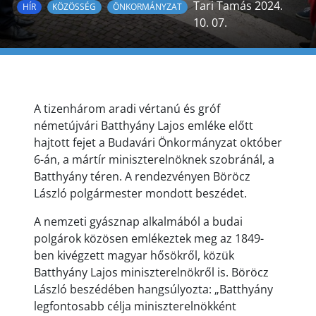
Tari Tamás 2024.
HÍR
KÖZÖSSÉG
ÖNKORMÁNYZAT
10. 07.
A tizenhárom aradi vértanú és gróf
németújvári Batthyány Lajos emléke előtt
hajtott fejet a Budavári Önkormányzat október
6-án, a mártír miniszterelnöknek szobránál, a
Batthyány téren. A rendezvényen Böröcz
László polgármester mondott beszédet.
A nemzeti gyásznap alkalmából a budai
polgárok közösen emlékeztek meg az 1849-
ben kivégzett magyar hősökről, közük
Batthyány Lajos miniszterelnökről is. Böröcz
László beszédében hangsúlyozta: „Batthyány
legfontosabb célja miniszterelnökként