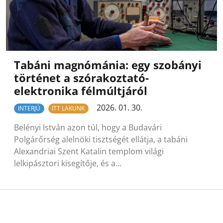
Tabáni magnómánia: egy szobányi
történet a szórakoztató-
elektronika félmúltjáról
2026. 01. 30.
INTERJÚ
ITT LAKUNK
Belényi István azon túl, hogy a Budavári
Polgárőrség alelnöki tisztségét ellátja, a tabáni
Alexandriai Szent Katalin templom világi
lelkipásztori kisegítője, és a…