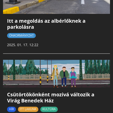
Itt a megoldás az albérlőknek a
parkolásra
ÖNKORMÁNYZAT
2025. 01. 17. 12:22
Csütörtökönként mozivá változik a
Virág Benedek Ház
HÍR
ITT LAKUNK
KULTÚRA