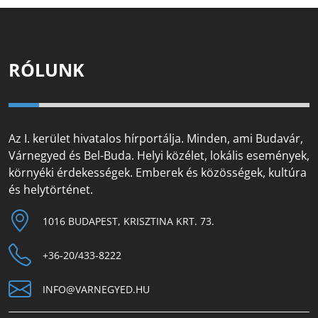
RÓLUNK
Az I. kerület hivatalos hírportálja. Minden, ami Budavár,
Várnegyed és Bel-Buda. Helyi közélet, lokális események,
környéki érdekességek. Emberek és közösségek, kultúra
és helytörténet.
1016 BUDAPEST, KRISZTINA KRT. 73.
+36-20/433-8222
INFO@VARNEGYED.HU