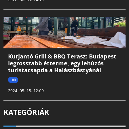
Kurjantó Grill & BBQ Terasz: Budapest
legrosszabb étterme, egy lehúzós
turistacsapda a Halászbástyánál
HÍR
2024. 05. 15. 12:09
KATEGÓRIÁK