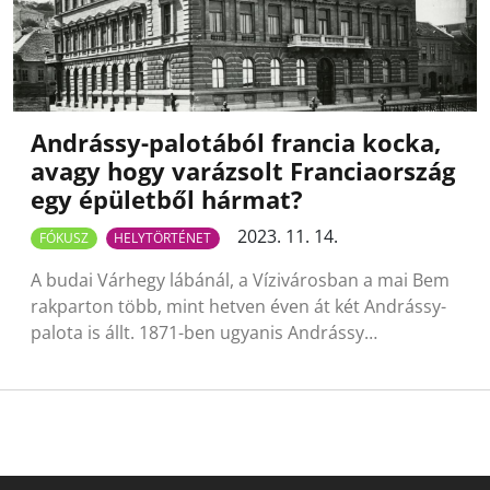
Andrássy-palotából francia kocka,
avagy hogy varázsolt Franciaország
egy épületből hármat?
2023. 11. 14.
FÓKUSZ
HELYTÖRTÉNET
A budai Várhegy lábánál, a Vízivárosban a mai Bem
rakparton több, mint hetven éven át két Andrássy-
palota is állt. 1871-ben ugyanis Andrássy…