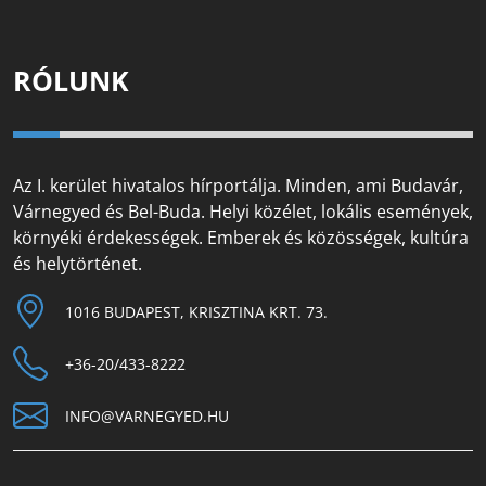
RÓLUNK
Az I. kerület hivatalos hírportálja. Minden, ami Budavár,
Várnegyed és Bel-Buda. Helyi közélet, lokális események,
környéki érdekességek. Emberek és közösségek, kultúra
és helytörténet.
1016 BUDAPEST, KRISZTINA KRT. 73.
+36-20/433-8222
INFO@VARNEGYED.HU