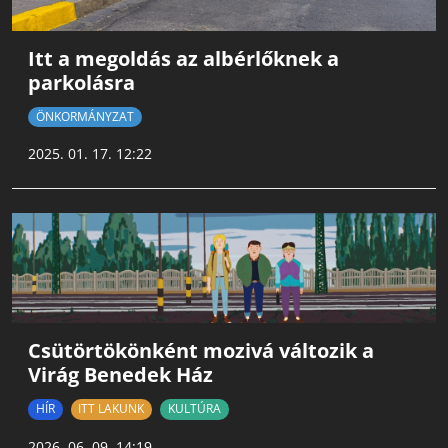
Itt a megoldás az albérlőknek a
parkolásra
ÖNKORMÁNYZAT
2025. 01. 17. 12:22
Csütörtökönként mozivá változik a
Virág Benedek Ház
HÍR
ITT LAKUNK
KULTÚRA
2026. 06. 09. 14:19