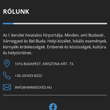
RÓLUNK
Az I. kerület hivatalos hírportálja. Minden, ami Budavár,
Várnegyed és Bel-Buda. Helyi közélet, lokális események,
környéki érdekességek. Emberek és közösségek, kultúra
és helytörténet.
1016 BUDAPEST, KRISZTINA KRT. 73.
+36-20/433-8222
INFO@VARNEGYED.HU