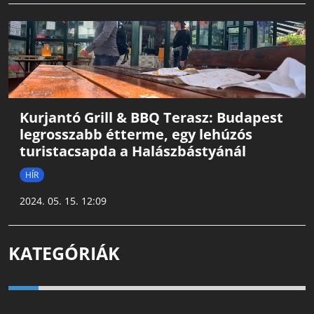
Kurjantó Grill & BBQ Terasz: Budapest
legrosszabb étterme, egy lehúzós
turistacsapda a Halászbástyánál
HÍR
2024. 05. 15. 12:09
KATEGÓRIÁK