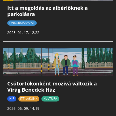
Itt a megoldás az albérlőknek a
parkolásra
ÖNKORMÁNYZAT
2025. 01. 17. 12:22
Csütörtökönként mozivá változik a
Virág Benedek Ház
HÍR
ITT LAKUNK
KULTÚRA
2026. 06. 09. 14:19