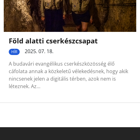
Föld alatti cserkészcsapat
2025. 07. 18.
HÍR
A budavári evangélikus cserkészközösség élő
cáfolata annak a közkeletű vélekedésnek, hogy akik
nincsenek jelen a digitális térben, azok nem is
léteznek. Az…