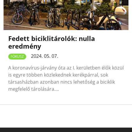
Fedett biciklitárolók: nulla
eredmény
2024. 05. 07.
FÓKUSZ
A koronavírus-járvány óta az I. kerületben élők közül
is egyre többen közlekednek kerékpárral, sok
társasházban azonban nincs lehetőség a biciklik
megfelelő tárolására….