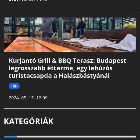
Kurjantó Grill & BBQ Terasz: Budapest
legrosszabb étterme, egy lehúzós
turistacsapda a Halászbástyánál
HÍR
2024. 05. 15. 12:09
KATEGÓRIÁK