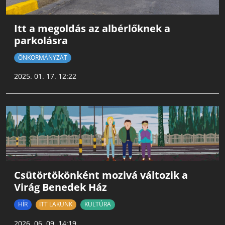
Itt a megoldás az albérlőknek a
parkolásra
ÖNKORMÁNYZAT
2025. 01. 17. 12:22
Csütörtökönként mozivá változik a
Virág Benedek Ház
HÍR
ITT LAKUNK
KULTÚRA
2026. 06. 09. 14:19