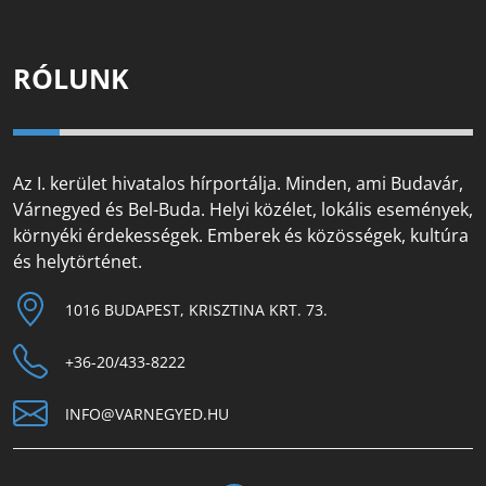
RÓLUNK
Az I. kerület hivatalos hírportálja. Minden, ami Budavár,
Várnegyed és Bel-Buda. Helyi közélet, lokális események,
környéki érdekességek. Emberek és közösségek, kultúra
és helytörténet.
1016 BUDAPEST, KRISZTINA KRT. 73.
+36-20/433-8222
INFO@VARNEGYED.HU