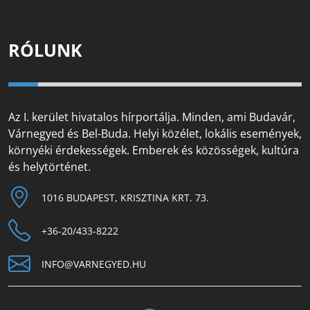
RÓLUNK
Az I. kerület hivatalos hírportálja. Minden, ami Budavár,
Várnegyed és Bel-Buda. Helyi közélet, lokális események,
környéki érdekességek. Emberek és közösségek, kultúra
és helytörténet.
1016 BUDAPEST, KRISZTINA KRT. 73.
+36-20/433-8222
INFO@VARNEGYED.HU