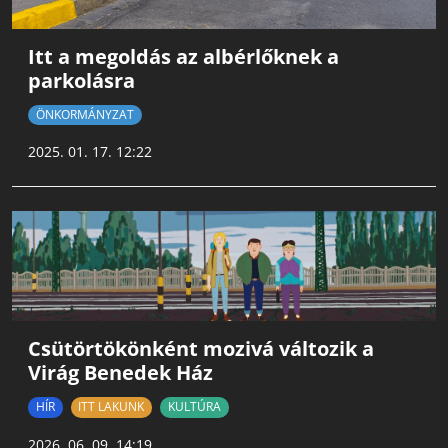
Itt a megoldás az albérlőknek a
parkolásra
ÖNKORMÁNYZAT
2025. 01. 17. 12:22
Csütörtökönként mozivá változik a
Virág Benedek Ház
HÍR
ITT LAKUNK
KULTÚRA
2026. 06. 09. 14:19