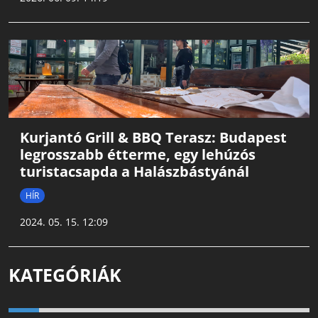
Kurjantó Grill & BBQ Terasz: Budapest
legrosszabb étterme, egy lehúzós
turistacsapda a Halászbástyánál
HÍR
2024. 05. 15. 12:09
KATEGÓRIÁK