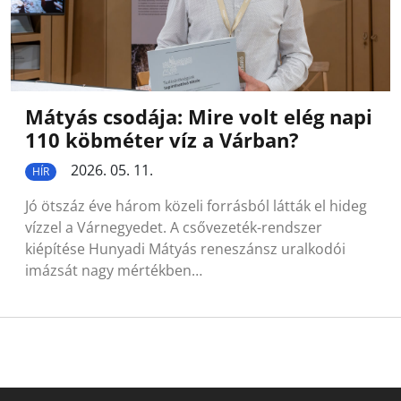
Mátyás csodája: Mire volt elég napi
110 köbméter víz a Várban?
2026. 05. 11.
HÍR
Jó ötszáz éve három közeli forrásból látták el hideg
vízzel a Várnegyedet. A csővezeték-rendszer
kiépítése Hunyadi Mátyás reneszánsz uralkodói
imázsát nagy mértékben…