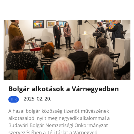
Bolgár alkotások a Várnegyedben
2025. 02. 20.
HÍR
A hazai bolgár közösség tizenöt művészének
alkotásaiból nyílt meg negyedik alkalommal a
Budavári Bolgár Nemzetiségi Önkormányzat
szervezésében a Téli tárlat a Várnegyed…