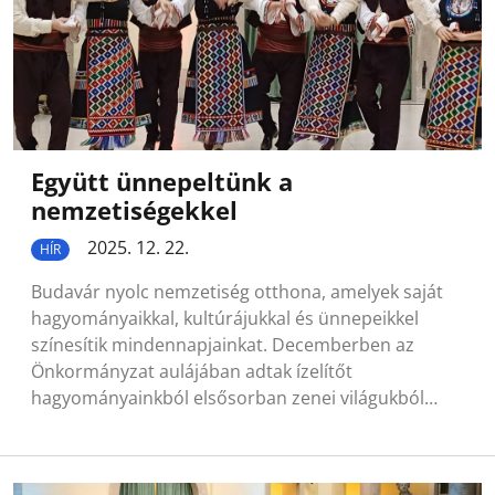
Együtt ünnepeltünk a
nemzetiségekkel
2025. 12. 22.
HÍR
Budavár nyolc nemzetiség otthona, amelyek saját
hagyományaikkal, kultúrájukkal és ünnepeikkel
színesítik mindennapjainkat. Decemberben az
Önkormányzat aulájában adtak ízelítőt
hagyományainkból elsősorban zenei világukból…