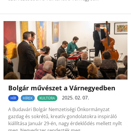
Bolgár művészet a Várnegyedben
2025. 02. 07.
HÍR
HÍREK
KULTÚRA
A Budavári Bolgár Nemzetiségi Önkormányzat
gazdag és sokrétű, kreatív gondolatokra inspiráló
kiállítása Január 29-én, nagy érdeklődés mellett nyílt
meg. Negyedszer rendezték meg…