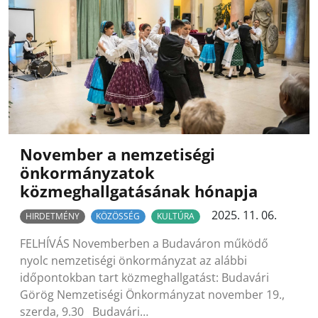
November a nemzetiségi
önkormányzatok
közmeghallgatásának hónapja
2025. 11. 06.
HIRDETMÉNY
KÖZÖSSÉG
KULTÚRA
FELHÍVÁS Novemberben a Budaváron működő
nyolc nemzetiségi önkormányzat az alábbi
időpontokban tart közmeghallgatást: Budavári
Görög Nemzetiségi Önkormányzat november 19.,
szerda, 9.30 Budavári…