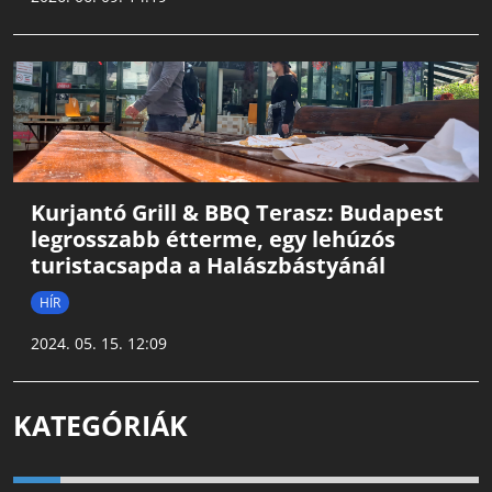
Kurjantó Grill & BBQ Terasz: Budapest
legrosszabb étterme, egy lehúzós
turistacsapda a Halászbástyánál
HÍR
2024. 05. 15. 12:09
KATEGÓRIÁK