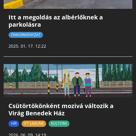
Itt a megoldás az albérlőknek a
parkolásra
ÖNKORMÁNYZAT
2025. 01. 17. 12:22
Csütörtökönként mozivá változik a
Virág Benedek Ház
HÍR
ITT LAKUNK
KULTÚRA
2026. 06. 09. 14:19