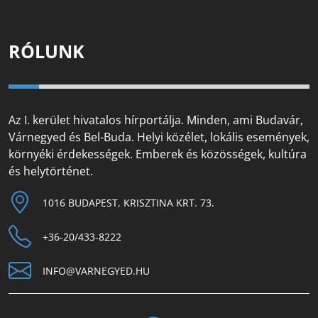
RÓLUNK
Az I. kerület hivatalos hírportálja. Minden, ami Budavár,
Várnegyed és Bel-Buda. Helyi közélet, lokális események,
környéki érdekességek. Emberek és közösségek, kultúra
és helytörténet.
1016 BUDAPEST, KRISZTINA KRT. 73.
+36-20/433-8222
INFO@VARNEGYED.HU