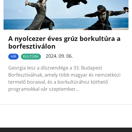
A nyolcezer éves grúz borkultúra a
borfesztiválon
2024. 09. 06.
HÍR
KULTÚRA
Georgia lesz a díszvendége a 33. Budapest
Borfesztiválnak, amely több magyar és nemzetközi
termelő boraival, és a borkultúrához köthető
programokkal vár szeptember…