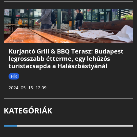
Kurjantó Grill & BBQ Terasz: Budapest
legrosszabb étterme, egy lehúzós
turistacsapda a Halászbástyánál
HÍR
2024. 05. 15. 12:09
KATEGÓRIÁK