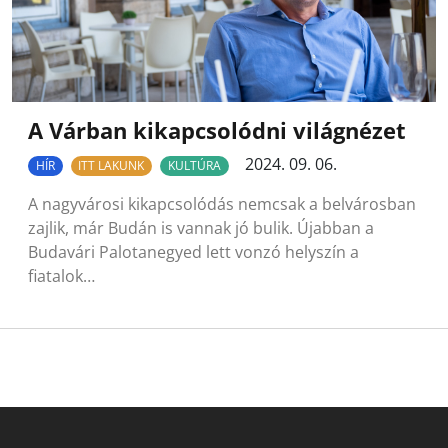
A Várban kikapcsolódni világnézet
2024. 09. 06.
HÍR
ITT LAKUNK
KULTÚRA
A nagyvárosi kikapcsolódás nemcsak a belvárosban
zajlik, már Budán is vannak jó bulik. Újabban a
Budavári Palotanegyed lett vonzó helyszín a
fiatalok…