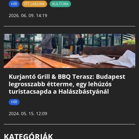
HÍR
ITT LAKUNK
KULTÚRA
2026. 06. 09. 14:19
Kurjantó Grill & BBQ Terasz: Budapest
legrosszabb étterme, egy lehúzós
turistacsapda a Halászbástyánál
HÍR
2024. 05. 15. 12:09
KATEGÓRIÁK