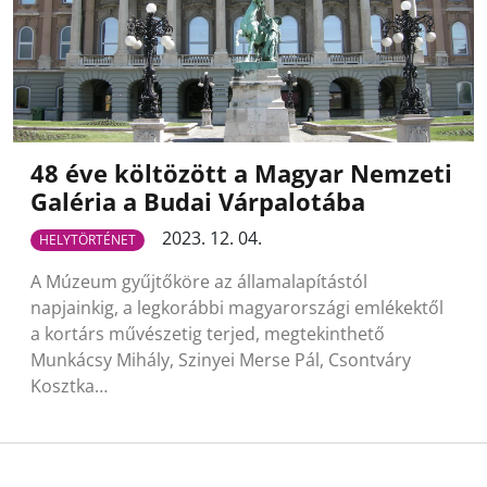
48 éve költözött a Magyar Nemzeti
Galéria a Budai Várpalotába
2023. 12. 04.
HELYTÖRTÉNET
A Múzeum gyűjtőköre az államalapítástól
napjainkig, a legkorábbi magyarországi emlékektől
a kortárs művészetig terjed, megtekinthető
Munkácsy Mihály, Szinyei Merse Pál, Csontváry
Kosztka…