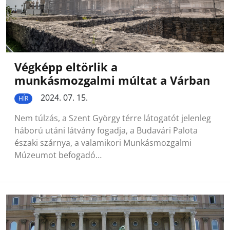
Végképp eltörlik a
munkásmozgalmi múltat a Várban
2024. 07. 15.
HÍR
Nem túlzás, a Szent György térre látogatót jelenleg
háború utáni látvány fogadja, a Budavári Palota
északi szárnya, a valamikori Munkásmozgalmi
Múzeumot befogadó…