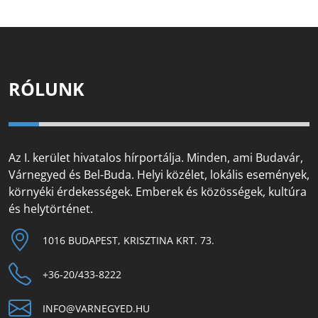
RÓLUNK
Az I. kerület hivatalos hírportálja. Minden, ami Budavár,
Várnegyed és Bel-Buda. Helyi közélet, lokális események,
környéki érdekességek. Emberek és közösségek, kultúra
és helytörténet.
1016 BUDAPEST, KRISZTINA KRT. 73.
+36-20/433-8222
INFO@VARNEGYED.HU