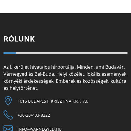
RÓLUNK
Az I. kerület hivatalos hírportálja. Minden, ami Budavár,
Várnegyed és Bel-Buda. Helyi közélet, lokális események,
környéki érdekességek. Emberek és közösségek, kultúra
és helytörténet.
1016 BUDAPEST, KRISZTINA KRT. 73.
+36-20/433-8222
INFO@VARNEGYED.HU