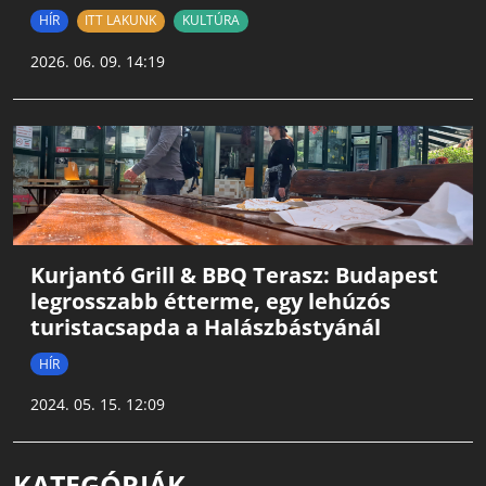
HÍR
ITT LAKUNK
KULTÚRA
2026. 06. 09. 14:19
Kurjantó Grill & BBQ Terasz: Budapest
legrosszabb étterme, egy lehúzós
turistacsapda a Halászbástyánál
HÍR
2024. 05. 15. 12:09
KATEGÓRIÁK