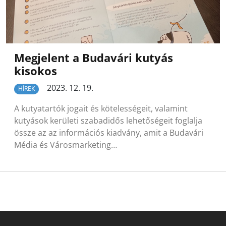
Megjelent a Budavári kutyás
kisokos
2023. 12. 19.
HÍREK
A kutyatartók jogait és kötelességeit, valamint
kutyások kerületi szabadidős lehetőségeit foglalja
össze az az információs kiadvány, amit a Budavári
Média és Városmarketing…