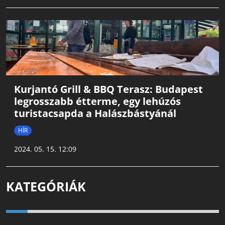
Kurjantó Grill & BBQ Terasz: Budapest
legrosszabb étterme, egy lehúzós
turistacsapda a Halászbástyánál
HÍR
2024. 05. 15. 12:09
KATEGÓRIÁK