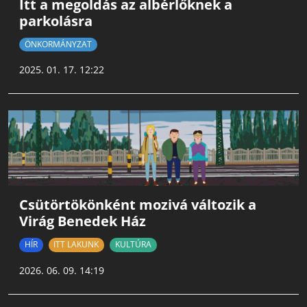
Itt a megoldás az albérlőknek a
parkolásra
ÖNKORMÁNYZAT
2025. 01. 17. 12:22
Csütörtökönként mozivá változik a
Virág Benedek Ház
HÍR
ITT LAKUNK
KULTÚRA
2026. 06. 09. 14:19