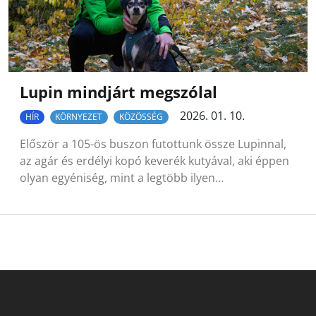
Lupin mindjárt megszólal
2026. 01. 10.
HÍR
KÖRNYEZET
KÖZÖSSÉG
Először a 105-ös buszon futottunk össze Lupinnal,
az agár és erdélyi kopó keverék kutyával, aki éppen
olyan egyéniség, mint a legtöbb ilyen…