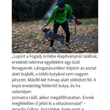
„Lupint a Fogadj örökbe Alapítványnál találtuk,
eredetét tekintve egyébként egy ózdi
fenegyerek. Látogatásunkkor folyton az asztal
alatt bujkált, a többi kutyával sem nagyon
játszott. Másfél-két hónap alatt oldódott fel. A
kopó eredetileg felderítő kutya, és ha
valamilyen
szimatra rááll, akkor megállíthatatlan. Ennek
megfelelően ő jelöli ki a sétaútvonalat” –
mondja Gábor, hozzátéve, hogy pont a