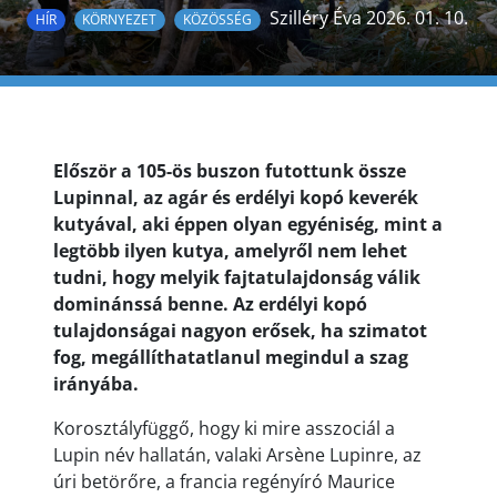
Szilléry Éva 2026. 01. 10.
HÍR
KÖRNYEZET
KÖZÖSSÉG
Először a 105-ös buszon futottunk össze
Lupinnal, az agár és erdélyi kopó keverék
kutyával, aki éppen olyan egyéniség, mint a
legtöbb ilyen kutya, amelyről nem lehet
tudni, hogy melyik fajtatulajdonság válik
dominánssá benne. Az erdélyi kopó
tulajdonságai nagyon erősek, ha szimatot
fog, megállíthatatlanul megindul a szag
irányába.
Korosztályfüggő, hogy ki mire asszociál a
Lupin név hallatán, valaki Arsène Lupinre, az
úri betörőre, a francia regényíró Maurice