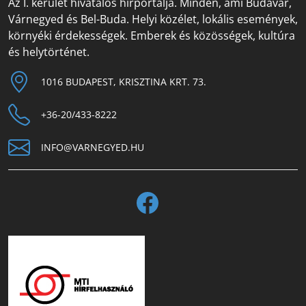
Az I. kerület hivatalos hírportálja. Minden, ami Budavár,
Várnegyed és Bel-Buda. Helyi közélet, lokális események,
környéki érdekességek. Emberek és közösségek, kultúra
és helytörténet.
1016 BUDAPEST, KRISZTINA KRT. 73.
+36-20/433-8222
INFO@VARNEGYED.HU