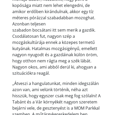
kopósága miatt nem lehet elengedni, de
amikor erdőben kirándulnak, akkor egy tíz
méteres pórázzal szabadabban mozoghat.
Azonban teljesen
szabadon bocsátani itt sem merik a gazdik.
Csodálatosan fut, nagyon szép a
mozgáskultúrája ennek a közepes termetű
kutyának. Hatalmas mozgásigényű, emellett
nagyon nyugodt és a gazdáinak külön öröm,
hogy otthon nem rágta meg a szék lábát.
Nagyon okos, ami abból derül ki, ahogyan a
szituációkra reagál.
„Átveszi a hangulatunkat, minden idegszálán
azon van, ami velünk történik, néha azt
hisszük, hogy egyszer csak meg fog szólalni! A
Tabánt és a Vár környékét nagyon szeretem
bejárni vele, de gesztenyést is a MOM Parkkal
szemben. A műtárgykereskedelem ben