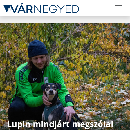
Lupin mindjárt megszólal