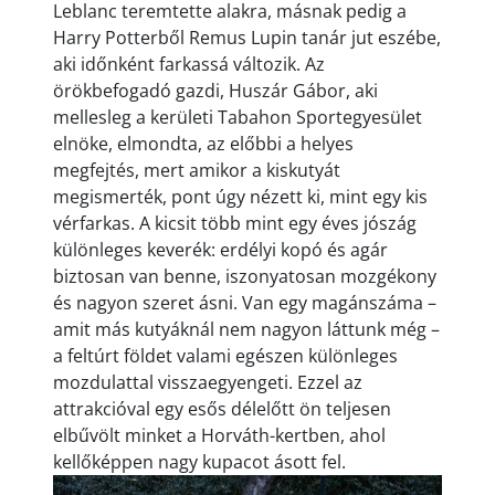
Leblanc teremtette alakra, másnak pedig a
Harry Potterből Remus Lupin tanár jut eszébe,
aki időnként farkassá változik. Az
örökbefogadó gazdi, Huszár Gábor, aki
mellesleg a kerületi Tabahon Sportegyesület
elnöke, elmondta, az előbbi a helyes
megfejtés, mert amikor a kiskutyát
megismerték, pont úgy nézett ki, mint egy kis
vérfarkas. A kicsit több mint egy éves jószág
különleges keverék: erdélyi kopó és agár
biztosan van benne, iszonyatosan mozgékony
és nagyon szeret ásni. Van egy magánszáma –
amit más kutyáknál nem nagyon láttunk még –
a feltúrt földet valami egészen különleges
mozdulattal visszaegyengeti. Ezzel az
attrakcióval egy esős délelőtt ön teljesen
elbűvölt minket a Horváth-kertben, ahol
kellőképpen nagy kupacot ásott fel.