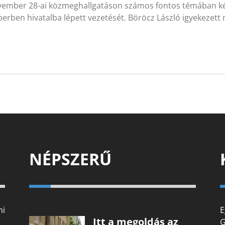
ember 28-ai közmeghallgatáson számos fontos témában kérde
erben hivatalba lépett vezetését. Böröcz László igyekezet
NÉPSZERŰ
mi
E
Itt a megoldás az
G