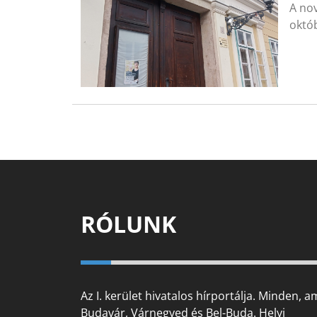
A nov
októb
RÓLUNK
Az I. kerület hivatalos hírportálja. Minden, a
Budavár, Várnegyed és Bel-Buda. Helyi