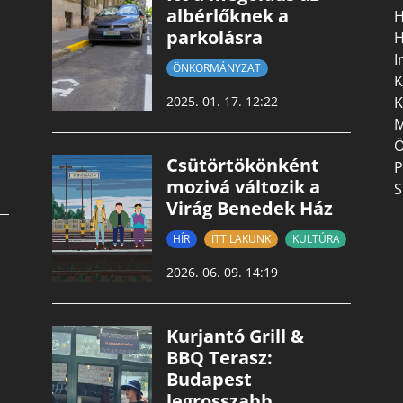
albérlőknek a
H
parkolásra
H
I
ÖNKORMÁNYZAT
K
K
2025. 01. 17. 12:22
M
Ö
Csütörtökönként
P
mozivá változik a
S
Virág Benedek Ház
HÍR
ITT LAKUNK
KULTÚRA
2026. 06. 09. 14:19
Kurjantó Grill &
BBQ Terasz:
Budapest
legrosszabb