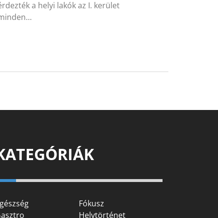
zték a helyi lakók az I. kerület
t minden…
KATEGÓRIÁK
gészség
Fókusz
asztro
Helytörténet