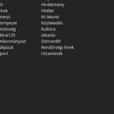
ír
Hirdetmény
írek
Hitélet
nterjú
Itt lakunk
örnyezet
Közlekedés
özösség
Kultúra
árai125
oktatás
nkormányzat
Ostrom80
ályázat
Rendőrségi hírek
port
Utcamesék