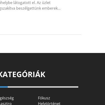
elybe látogatott el. Az üzlet
megszakítva beszélgettünk emberek…
KATEGÓRIÁK
gészség
Fókusz
asztro
Helytörténet