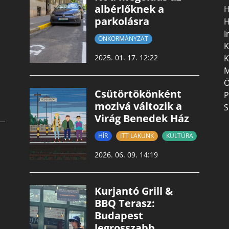
albérlőknek a
H
parkolásra
H
I
ÖNKORMÁNYZAT
K
K
2025. 01. 17. 12:22
M
Ö
Csütörtökönként
P
mozivá változik a
S
Virág Benedek Ház
HÍR
ITT LAKUNK
KULTÚRA
2026. 06. 09. 14:19
Kurjantó Grill &
BBQ Terasz:
Budapest
legrosszabb