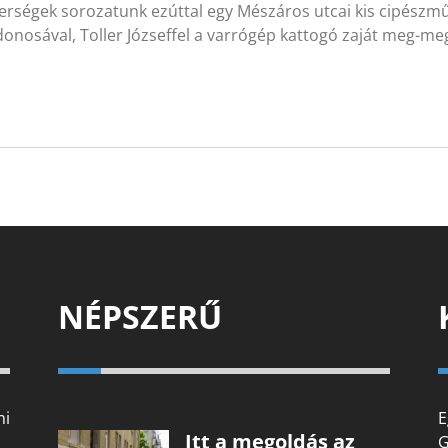
rségek sorozatunk ezúttal egy Mészáros utcai kis cipészműh
donosával, Toller Józseffel a varrógép kattogó zaját meg-
NÉPSZERŰ
mi
E
Itt a megoldás az
G