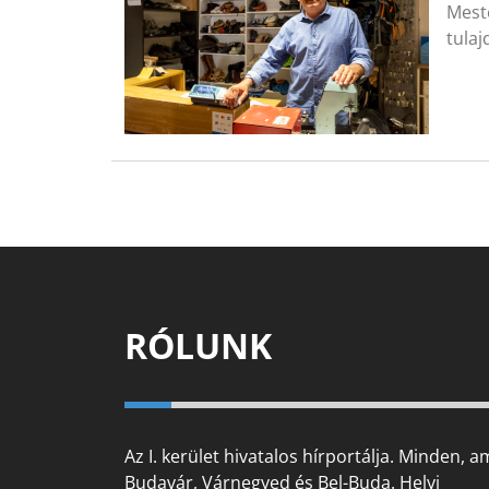
Meste
tulaj
RÓLUNK
Az I. kerület hivatalos hírportálja. Minden, a
Budavár, Várnegyed és Bel-Buda. Helyi