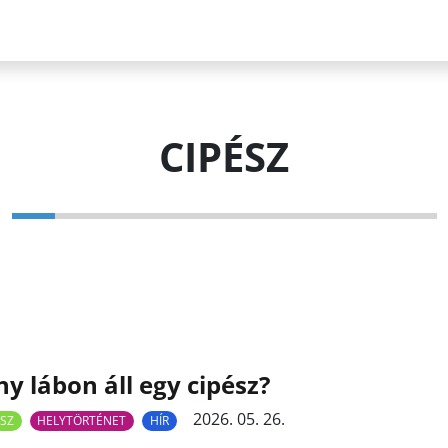
CIPÉSZ
y lábon áll egy cipész?
2026. 05. 26.
SZ
HELYTÖRTÉNET
HÍR