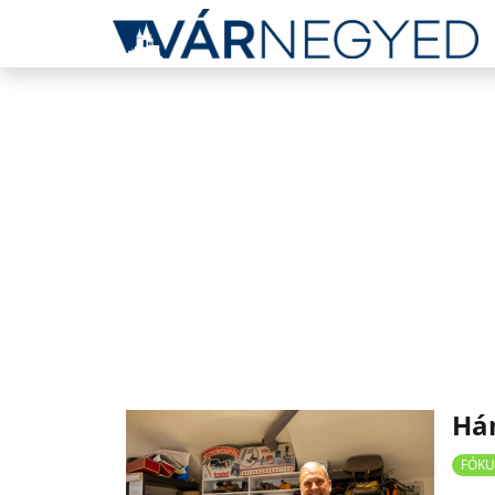
Hán
FÓKU