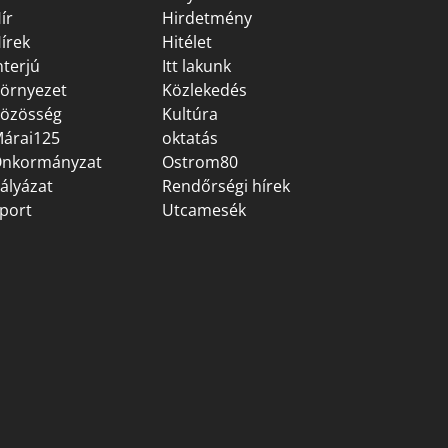
ír
Hirdetmény
írek
Hitélet
nterjú
Itt lakunk
örnyezet
Közlekedés
özösség
Kultúra
árai125
oktatás
nkormányzat
Ostrom80
ályázat
Rendőrségi hírek
port
Utcamesék