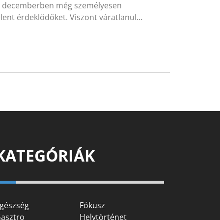
kus decemberben még személyesen
lent érdeklődőket. Viszont váratlanul…
KATEGÓRIÁK
gészség
Fókusz
asztro
Helytörténet