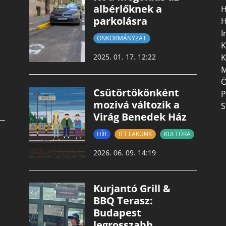
albérlőknek a
H
parkolásra
H
I
ÖNKORMÁNYZAT
K
K
2025. 01. 17. 12:22
M
Ö
Csütörtökönként
P
mozivá változik a
S
Virág Benedek Ház
HÍR
ITT LAKUNK
KULTÚRA
2026. 06. 09. 14:19
Kurjantó Grill &
BBQ Terasz:
Budapest
legrosszabb