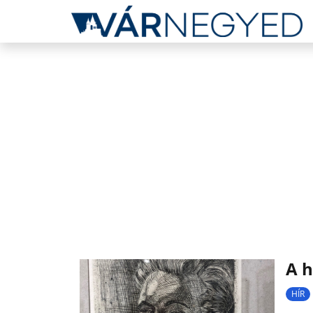
A h
HÍR