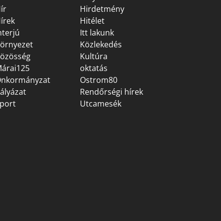
ír
Hirdetmény
írek
Hitélet
nterjú
Itt lakunk
örnyezet
Közlekedés
özösség
Kultúra
árai125
oktatás
nkormányzat
Ostrom80
ályázat
Rendőrségi hírek
port
Utcamesék