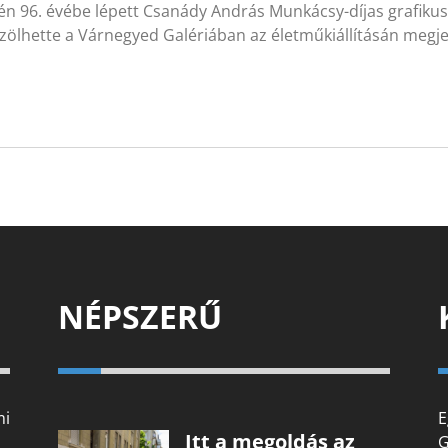
dén 96. évébe lépett Csanády András Munkácsy-díjas grafi
ölhette a Várnegyed Galériában az életműkiállításán megje
NÉPSZERŰ
mi
E
Itt a megoldás az
G