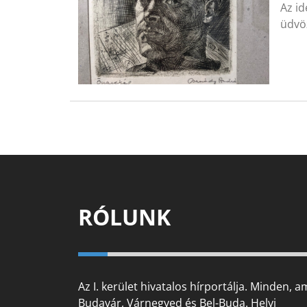
Az i
üdvöz
RÓLUNK
Az I. kerület hivatalos hírportálja. Minden, a
Budavár, Várnegyed és Bel-Buda. Helyi