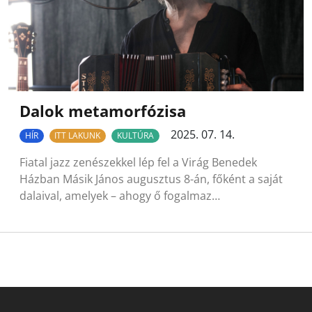
Dalok metamorfózisa
2025. 07. 14.
HÍR
ITT LAKUNK
KULTÚRA
Fiatal jazz zenészekkel lép fel a Virág Benedek
Házban Másik János augusztus 8-án, főként a saját
dalaival, amelyek – ahogy ő fogalmaz…