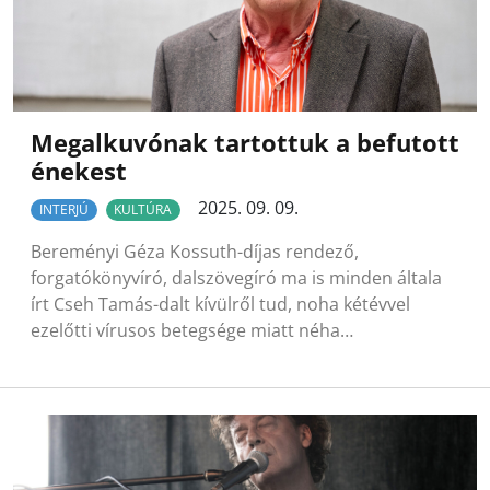
Megalkuvónak tartottuk a befutott
énekest
2025. 09. 09.
INTERJÚ
KULTÚRA
Bereményi Géza Kossuth-díjas rendező,
forgatókönyvíró, dalszövegíró ma is minden általa
írt Cseh Tamás-dalt kívülről tud, noha kétévvel
ezelőtti vírusos betegsége miatt néha…