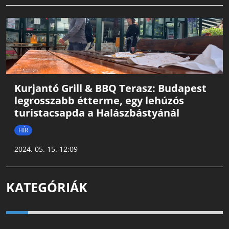
Kurjantó Grill & BBQ Terasz: Budapest
legrosszabb étterme, egy lehúzós
turistacsapda a Halászbástyánál
HÍR
2024. 05. 15. 12:09
KATEGÓRIÁK