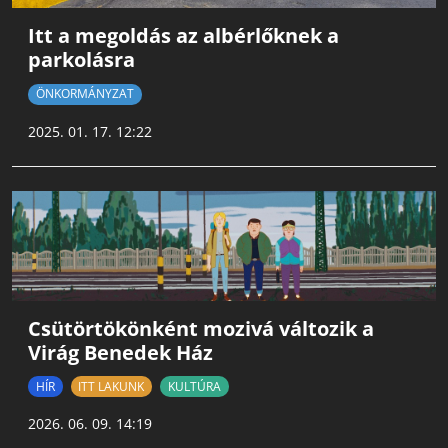
Itt a megoldás az albérlőknek a
parkolásra
ÖNKORMÁNYZAT
2025. 01. 17. 12:22
Csütörtökönként mozivá változik a
Virág Benedek Ház
HÍR
ITT LAKUNK
KULTÚRA
2026. 06. 09. 14:19