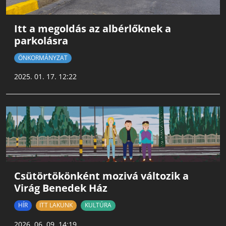
Itt a megoldás az albérlőknek a
parkolásra
ÖNKORMÁNYZAT
2025. 01. 17. 12:22
Csütörtökönként mozivá változik a
Virág Benedek Ház
HÍR
ITT LAKUNK
KULTÚRA
2026. 06. 09. 14:19