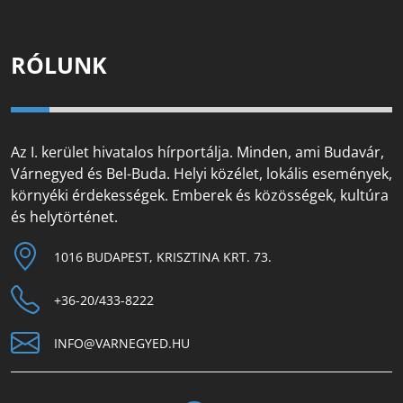
RÓLUNK
Az I. kerület hivatalos hírportálja. Minden, ami Budavár,
Várnegyed és Bel-Buda. Helyi közélet, lokális események,
környéki érdekességek. Emberek és közösségek, kultúra
és helytörténet.
1016 BUDAPEST, KRISZTINA KRT. 73.
+36-20/433-8222
INFO@VARNEGYED.HU