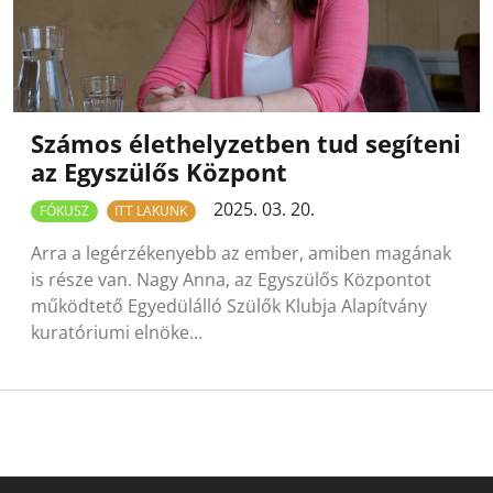
Számos élethelyzetben tud segíteni
az Egyszülős Központ
2025. 03. 20.
FÓKUSZ
ITT LAKUNK
Arra a legérzékenyebb az ember, amiben magának
is része van. Nagy Anna, az Egyszülős Központot
működtető Egyedülálló Szülők Klubja Alapítvány
kuratóriumi elnöke…