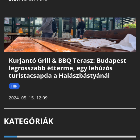
Kurjantó Grill & BBQ Terasz: Budapest
legrosszabb étterme, egy lehúzós
turistacsapda a Halászbástyánál
HÍR
2024. 05. 15. 12:09
KATEGÓRIÁK