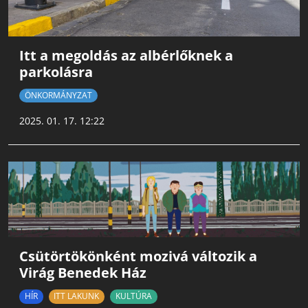
Itt a megoldás az albérlőknek a
parkolásra
ÖNKORMÁNYZAT
2025. 01. 17. 12:22
Csütörtökönként mozivá változik a
Virág Benedek Ház
HÍR
ITT LAKUNK
KULTÚRA