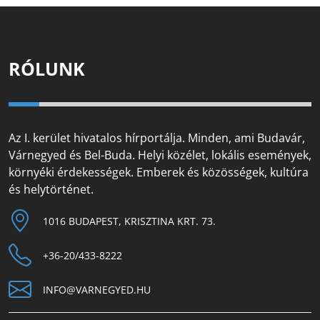
RÓLUNK
Az I. kerület hivatalos hírportálja. Minden, ami Budavár,
Várnegyed és Bel-Buda. Helyi közélet, lokális események,
környéki érdekességek. Emberek és közösségek, kultúra
és helytörténet.
1016 BUDAPEST, KRISZTINA KRT. 73.
+36-20/433-8222
INFO@VARNEGYED.HU