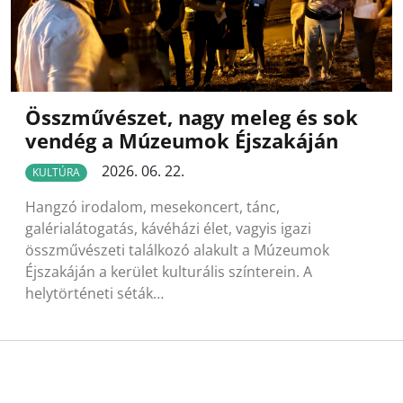
Összművészet, nagy meleg és sok
vendég a Múzeumok Éjszakáján
2026. 06. 22.
KULTÚRA
Hangzó irodalom, mesekoncert, tánc,
galérialátogatás, kávéházi élet, vagyis igazi
összművészeti találkozó alakult a Múzeumok
Éjszakáján a kerület kulturális színterein. A
helytörténeti séták…