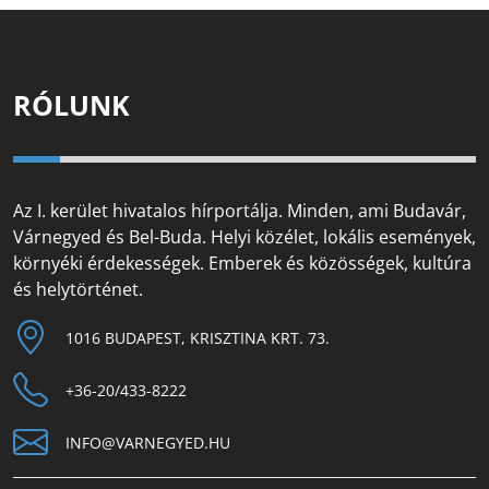
RÓLUNK
Az I. kerület hivatalos hírportálja. Minden, ami Budavár,
Várnegyed és Bel-Buda. Helyi közélet, lokális események,
környéki érdekességek. Emberek és közösségek, kultúra
és helytörténet.
1016 BUDAPEST, KRISZTINA KRT. 73.
+36-20/433-8222
INFO@VARNEGYED.HU