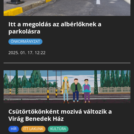
Itt a megoldás az albérlőknek a
parkolásra
ÖNKORMÁNYZAT
2025. 01. 17. 12:22
Csütörtökönként mozivá változik a
Virág Benedek Ház
HÍR
ITT LAKUNK
KULTÚRA