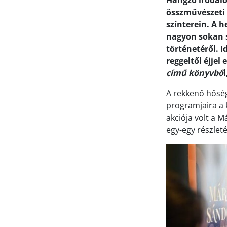
Hangzó irodalo
összművészeti 
színterein. A 
nagyon sokan 
történetéről. 
reggeltől éjjel
című könyvbő
A rekkenő hőség
programjaira a 
akciója volt a 
egy-egy részleté