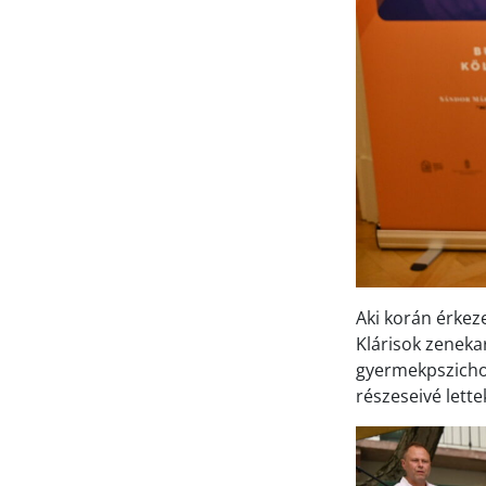
Aki korán érkeze
Klárisok zeneka
gyermekpszichol
részeseivé lette