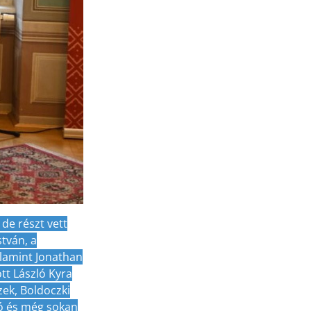
 de részt vett
tván, a
alamint Jonathan
tt László Kyra
ek, Boldoczki
ó és még sokan