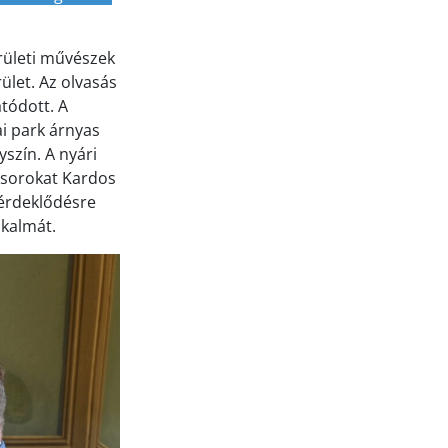
erületi művészek
rület. Az olvasás
tódott. A
i park árnyas
yszín. A nyári
 sorokat Kardos
 érdeklődésre
lkalmát.