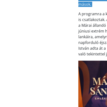
mások.
A programra a ke
is csatlakoztak.
a Márai állandó
júniusi extrém 
lankáira, amelyr
napforduló éjsz
István adta át 
való tekintette