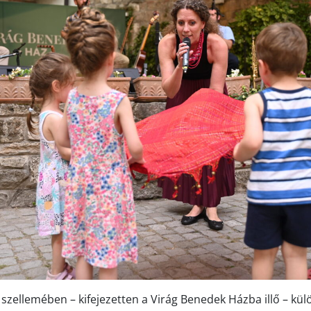
 szellemében – kifejezetten a Virág Benedek Házba illő – kül