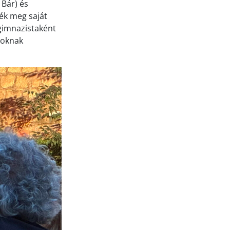
 Bár) és
ték meg saját
 gimnazistaként
oroknak