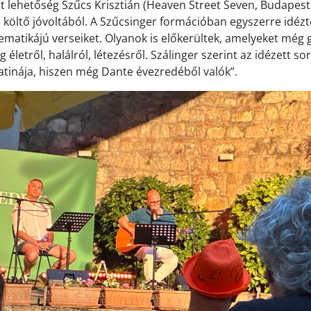
ílt lehetőség Szűcs Krisztián (Heaven Street Seven, Budapest
s költő jóvoltából. A Szűcsinger formációban egyszerre idéz
tematikájú verseiket. Olyanok is előkerültek, amelyeket még
életről, halálról, létezésről. Szálinger szerint az idézett s
atinája, hiszen még Dante évezredéből valók”.