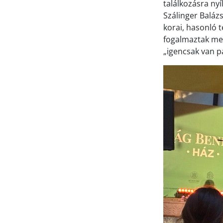
találkozásra ny
Szálinger Baláz
korai, hasonló 
fogalmaztak meg 
„igencsak van p