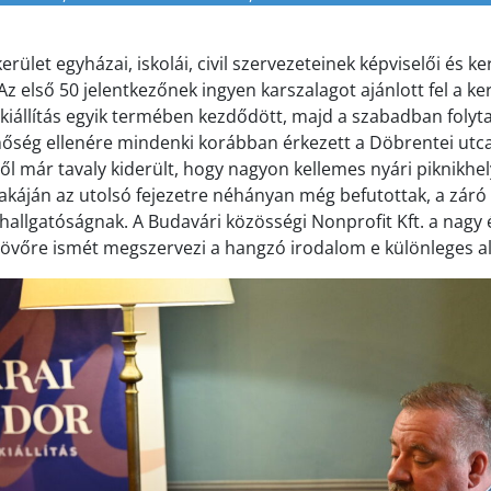
rület egyházai, iskolái, civil szervezeteinek képviselői és k
 Az első 50 jelentkezőnek ingyen karszalagot ajánlott fel a ke
 kiállítás egyik termében kezdődött, majd a szabadban folyta
hőség ellenére mindenki korábban érkezett a Döbrentei utca
ől már tavaly kiderült, hogy nagyon kellemes nyári piknikhel
akáján az utolsó fejezetre néhányan még befutottak, a záró
a hallgatóságnak. A Budavári közösségi Nonprofit Kft. a nagy
l jövőre ismét megszervezi a hangzó irodalom e különleges a