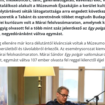
m, mesekoncert, tánc, galérialátogatás, kávéházi élet, v
találkozó alakult a Múzeumok Éjszakáján a kerület kult
helytörténeti séták látogatottsága arra engedett követke
szeretik a Tabánt és szeretnének többet megtudn Budap
Idei kuriózum volt a Márai felolvasómaraton, amelynek 
 egyig olvasott fel a több mint száz jelentkező az
Egy polg
l, negyedóránként váltva egymást.
 ellenére már kora délutántól kíváncsiak voltak a Múzeumok
kerületből és távolabbról érkezők. Az eseménysorozat kiem
Márai felolvasómaraton. Márai Sándor
Egy polgár vallomásai
c
t, egymást váltva 107 ember olvasta fel reggel kilenctől éjjel 