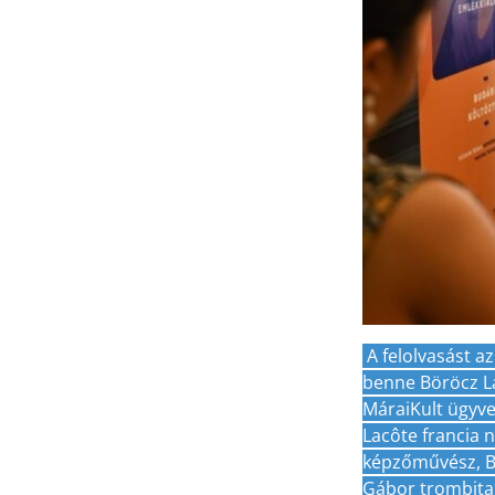
A felolvasást az
benne Böröcz Lá
MáraiKult ügyve
Lacôte francia 
képzőművész, B
Gábor trombita