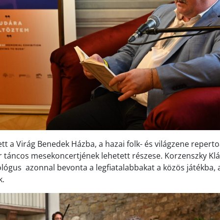
tt a Virág Benedek Házba, a hazai folk- és világzene repert
r táncos mesekoncertjének lehetett részese. Korzenszky Klá
ógus azonnal bevonta a legfiatalabbakat a közös játékba, 
k.