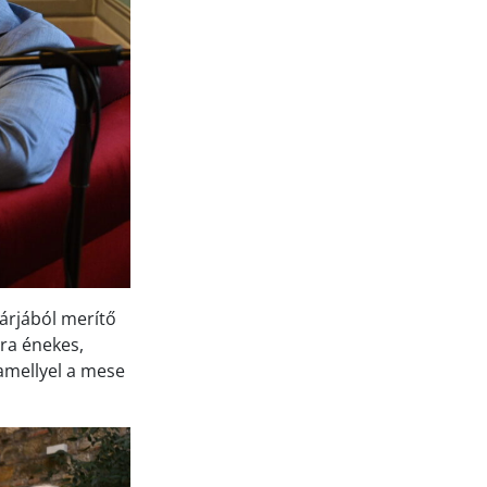
oárjából merítő
ra énekes,
amellyel a mese