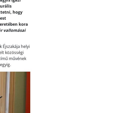
agyis igazi
urális
ztetni, hogy
est
keretében kora
ár vallomásai
 Éjszakája helyi
elt közösségi
ímű művének
egyig.