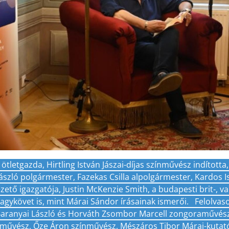
 ötletgazda, Hirtling István Jászai-díjas színművész indította,
szló polgármester, Fazekas Csilla alpolgármester, Kardos Is
zető igazgatója, Justin McKenzie Smith, a budapesti brit-, v
nagykövet is, mint Márai Sándor írásainak ismerői.
Felolvaso
aranyai László és Horváth Zsombor Marcell zongoraművész
művész, Őze Áron színművész, Mészáros Tibor Márai-kutat