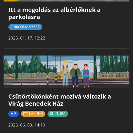
Itt a megoldás az albérlőknek a
parkolásra
ÖNKORMÁNYZAT
2025. 01. 17. 12:22
Csütörtökönként mozivá változik a
Virág Benedek Ház
HÍR
ITT LAKUNK
KULTÚRA
2026. 06. 09. 14:19