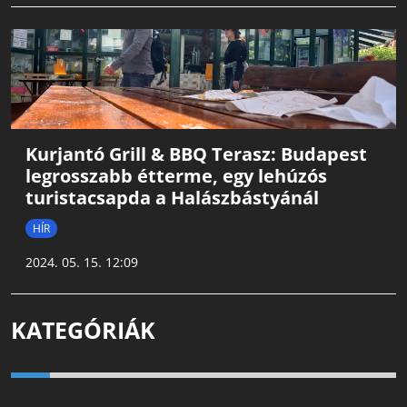
Kurjantó Grill & BBQ Terasz: Budapest
legrosszabb étterme, egy lehúzós
turistacsapda a Halászbástyánál
HÍR
2024. 05. 15. 12:09
KATEGÓRIÁK