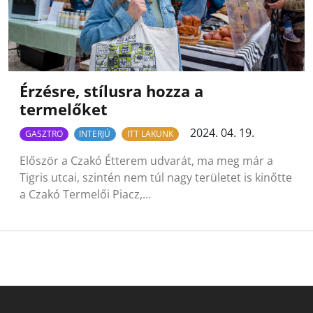
Érzésre, stílusra hozza a
termelőket
2024. 04. 19.
GASZTRO
INTERJÚ
ITT LAKUNK
Először a Czakó Étterem udvarát, ma meg már a
Tigris utcai, szintén nem túl nagy területet is kinőtte
a Czakó Termelői Piacz,…