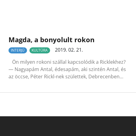
Magda, a bonyolult rokon
2019. 02. 21.
INTERJÚ
KULTÚRA
Ön milyen rokoni szállal kapcsolódik a Ricklekhez?
— Nagyapám Antal, édesapám, aki szintén Antal, és
az öccse, Péter Rickl-nek születtek, Debrecenben…