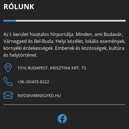
RÓLUNK
Az I. kerület hivatalos hírportálja. Minden, ami Budavár,
Várnegyed és Bel-Buda. Helyi közélet, lokális események,
környéki érdekességek. Emberek és közösségek, kultúra
és helytörténet.
1016 BUDAPEST, KRISZTINA KRT. 73.
+36-20/433-8222
INFO@VARNEGYED.HU