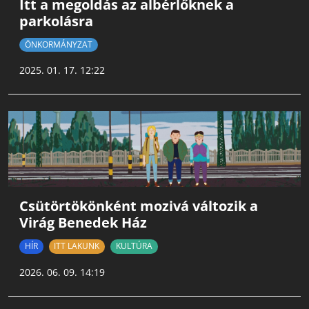
Itt a megoldás az albérlőknek a
parkolásra
ÖNKORMÁNYZAT
2025. 01. 17. 12:22
Csütörtökönként mozivá változik a
Virág Benedek Ház
HÍR
ITT LAKUNK
KULTÚRA
2026. 06. 09. 14:19