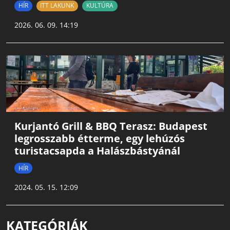
HÍR
ITT LAKUNK
KULTÚRA
2026. 06. 09. 14:19
Kurjantó Grill & BBQ Terasz: Budapest
legrosszabb étterme, egy lehúzós
turistacsapda a Halászbástyánál
HÍR
2024. 05. 15. 12:09
KATEGÓRIÁK