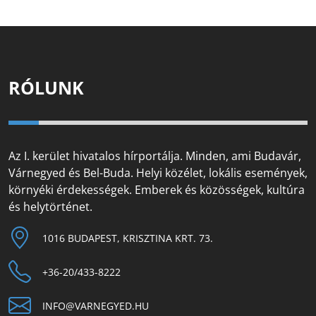
RÓLUNK
Az I. kerület hivatalos hírportálja. Minden, ami Budavár,
Várnegyed és Bel-Buda. Helyi közélet, lokális események,
környéki érdekességek. Emberek és közösségek, kultúra
és helytörténet.
1016 BUDAPEST, KRISZTINA KRT. 73.
+36-20/433-8222
INFO@VARNEGYED.HU