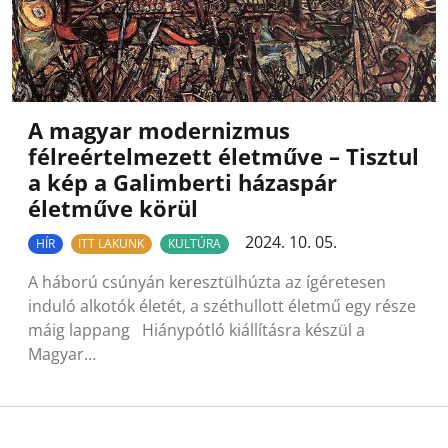
A magyar modernizmus
félreértelmezett életműve – Tisztul
a kép a Galimberti házaspár
életműve körül
2024. 10. 05.
HÍR
ITT LAKUNK
KULTÚRA
A háború csúnyán keresztülhúzta az ígéretesen
induló alkotók életét, a széthullott életmű egy része
máig lappang Hiánypótló kiállításra készül a
Magyar…