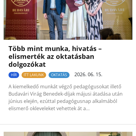
Több mint munka, hivatás –
elismerték az oktatásban
dolgozókat
2026. 06. 15.
HÍR
ITT LAKUNK
OKTATÁS
A kiemelkedő munkát végző pedagógusokat illető
Budavári Virág Benedek-díjak májusi átadása után
június elején, ezúttal pedagógusnap alkalmából
elismerő okleveleket vehettek át a…