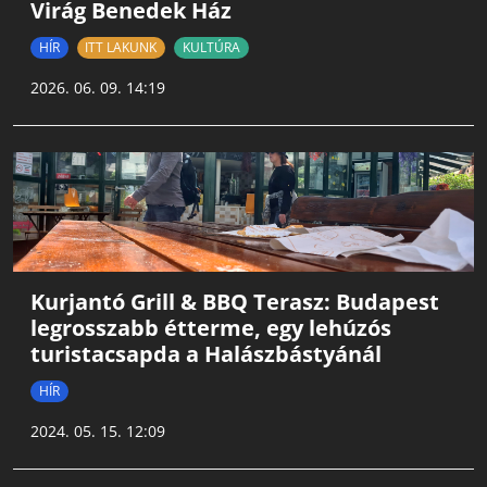
Virág Benedek Ház
HÍR
ITT LAKUNK
KULTÚRA
2026. 06. 09. 14:19
Kurjantó Grill & BBQ Terasz: Budapest
legrosszabb étterme, egy lehúzós
turistacsapda a Halászbástyánál
HÍR
2024. 05. 15. 12:09