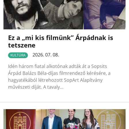
Ez a „mi kis filmünk” Árpádnak is
tetszene
2026. 07. 08.
KULTÚRA
Idén három fiatal alkotónak adták át a Sopsits
Árpád Balázs Béla-díjas filmrendező kérésére, a
hagyatékából létrehozott SopArt Alapítvány
művészeti díját. A tavaly…