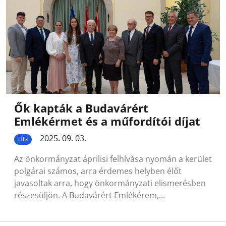
Ők kapták a Budavárért
Emlékérmet és a műfordítói díjat
2025. 09. 03.
HÍR
Az önkormányzat áprilisi felhívása nyomán a kerület
polgárai számos, arra érdemes helyben élőt
javasoltak arra, hogy önkormányzati elismerésben
részesüljön. A Budavárért Emlékérem,…