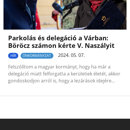
Parkolás és delegáció a Várban:
Böröcz számon kérte V. Naszályit
2024. 05. 07.
HÍR
ÖNKORMÁNYZAT
Felszólítom a magyar kormányt, hogy ha már a
delegáció miatt felforgatta a kerületiek életét, akkor
gondoskodjon arról is, hogy a lezárások idejére…