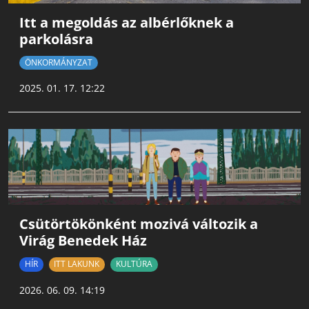
Itt a megoldás az albérlőknek a
parkolásra
ÖNKORMÁNYZAT
2025. 01. 17. 12:22
Csütörtökönként mozivá változik a
Virág Benedek Ház
HÍR
ITT LAKUNK
KULTÚRA
2026. 06. 09. 14:19