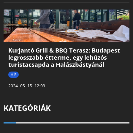
Kurjantó Grill & BBQ Terasz: Budapest
legrosszabb étterme, egy lehúzós
turistacsapda a Halászbástyánál
HÍR
2024. 05. 15. 12:09
KATEGÓRIÁK