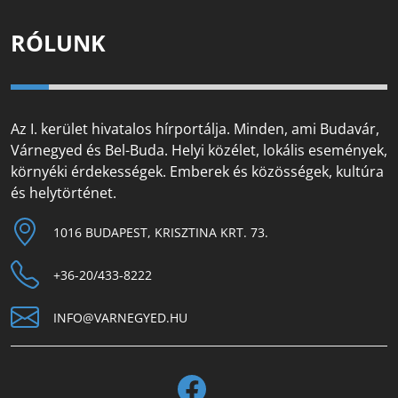
RÓLUNK
Az I. kerület hivatalos hírportálja. Minden, ami Budavár,
Várnegyed és Bel-Buda. Helyi közélet, lokális események,
környéki érdekességek. Emberek és közösségek, kultúra
és helytörténet.
1016 BUDAPEST, KRISZTINA KRT. 73.
+36-20/433-8222
INFO@VARNEGYED.HU