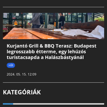
Kurjantó Grill & BBQ Terasz: Budapest
legrosszabb étterme, egy lehúzós
turistacsapda a Halászbástyánál
HÍR
2024. 05. 15. 12:09
KATEGÓRIÁK