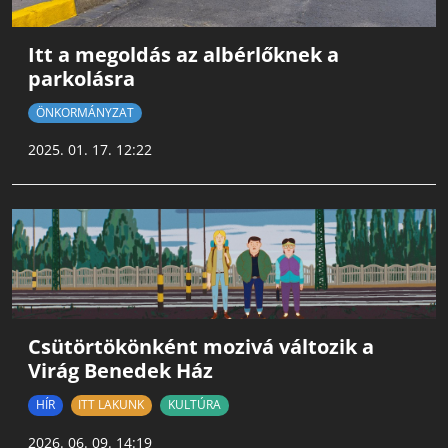
Itt a megoldás az albérlőknek a
parkolásra
ÖNKORMÁNYZAT
2025. 01. 17. 12:22
Csütörtökönként mozivá változik a
Virág Benedek Ház
HÍR
ITT LAKUNK
KULTÚRA
2026. 06. 09. 14:19