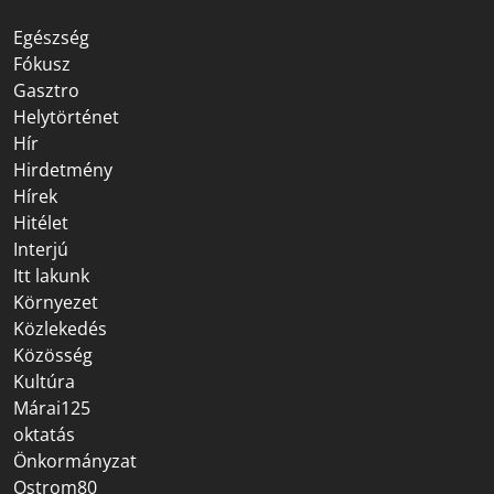
Egészség
Fókusz
Gasztro
Helytörténet
Hír
Hirdetmény
Hírek
Hitélet
Interjú
Itt lakunk
Környezet
Közlekedés
Közösség
Kultúra
Márai125
oktatás
Önkormányzat
Ostrom80