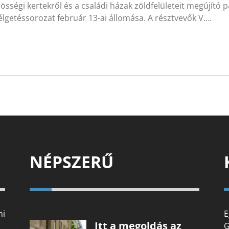
össégi kertekről és a családi házak zöldfelületeit megújító 
lgetéssorozat február 13-ai állomása. A résztvevők V….
NÉPSZERŰ
mi
E
Itt a megoldás az
G