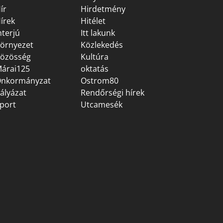
ír
Hirdetmény
írek
Hitélet
nterjú
Itt lakunk
örnyezet
Közlekedés
özösség
Kultúra
árai125
oktatás
nkormányzat
Ostrom80
ályázat
Rendőrségi hírek
port
Utcamesék