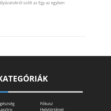
pályázatokról szólt az Egy az egyben
KATEGÓRIÁK
gészség
Fókusz
asztro
Helytörténet