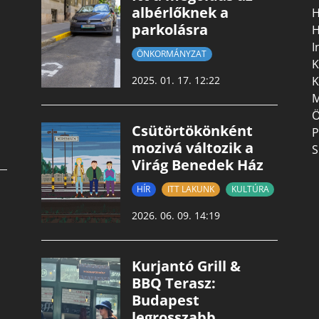
albérlőknek a
H
parkolásra
H
I
ÖNKORMÁNYZAT
K
K
2025. 01. 17. 12:22
M
Ö
Csütörtökönként
P
mozivá változik a
S
Virág Benedek Ház
HÍR
ITT LAKUNK
KULTÚRA
2026. 06. 09. 14:19
Kurjantó Grill &
BBQ Terasz:
Budapest
legrosszabb