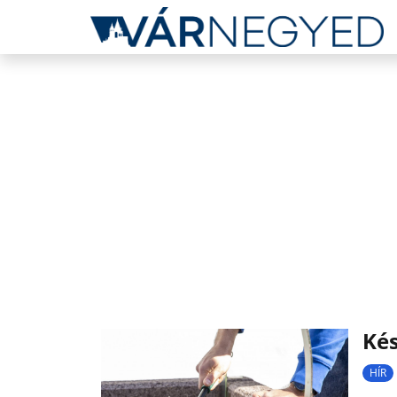
Kés
HÍR