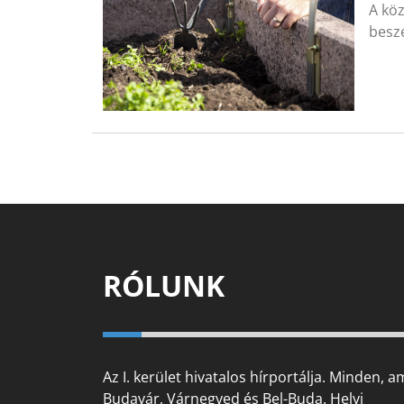
A köz
beszé
RÓLUNK
Az I. kerület hivatalos hírportálja. Minden, a
Budavár, Várnegyed és Bel-Buda. Helyi