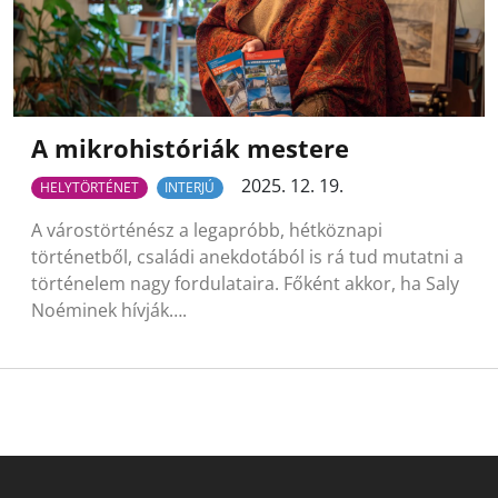
A mikrohistóriák mestere
2025. 12. 19.
HELYTÖRTÉNET
INTERJÚ
A várostörténész a legapróbb, hétköznapi
történetből, családi anekdotából is rá tud mutatni a
történelem nagy fordulataira. Főként akkor, ha Saly
Noéminek hívják….