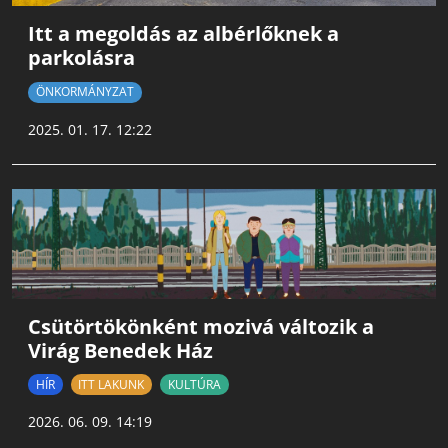
Itt a megoldás az albérlőknek a
parkolásra
ÖNKORMÁNYZAT
2025. 01. 17. 12:22
Csütörtökönként mozivá változik a
Virág Benedek Ház
HÍR
ITT LAKUNK
KULTÚRA
2026. 06. 09. 14:19