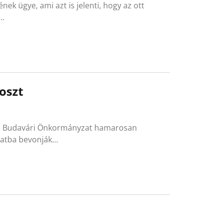
ek ügye, ami azt is jelenti, hogy az ott
l…
oszt
y a Budavári Önkormányzat hamarosan
amatba bevonják…