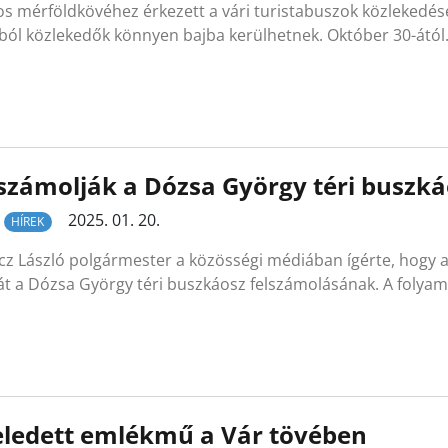
s mérföldkövéhez érkezett a vári turistabuszok közlekedésén
nból közlekedők könnyen bajba kerülhetnek. Október 30-átó
számolják a Dózsa György téri buszká
2025. 01. 20.
HÍREK
cz László polgármester a közösségi médiában ígérte, hog
lát a Dózsa György téri buszkáosz felszámolásának. A foly
eledett emlékmű a Vár tövében