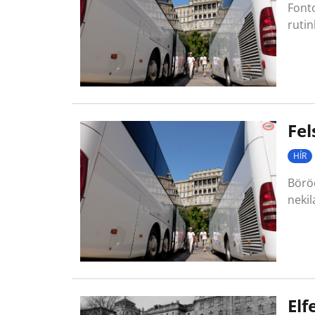
Fonto
ruti
Fel
HÍR
Börö
neki
Elf