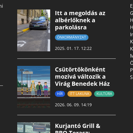
mi
E
Itt a megoldás az
G
albérlőknek a
H
parkolásra
H
I
ÖNKORMÁNYZAT
K
K
2025. 01. 17. 12:22
M
Ö
Csütörtökönként
P
mozivá változik a
S
Virág Benedek Ház
HÍR
ITT LAKUNK
KULTÚRA
2026. 06. 09. 14:19
Kurjantó Grill &
BBQ Terasz: