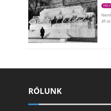
HELY
Nemho
áll 
RÓLUNK