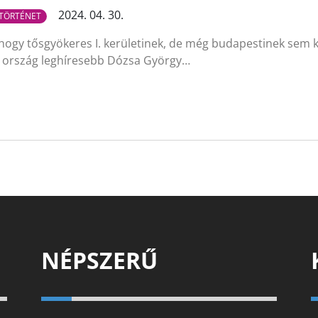
2024. 04. 30.
TÖRTÉNET
gy tősgyökeres I. kerületinek, de még budapestinek sem ke
az ország leghíresebb Dózsa György…
NÉPSZERŰ