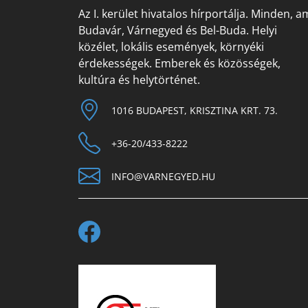
Az I. kerület hivatalos hírportálja. Minden, a
Budavár, Várnegyed és Bel-Buda. Helyi
közélet, lokális események, környéki
érdekességek. Emberek és közösségek,
kultúra és helytörténet.
1016 BUDAPEST, KRISZTINA KRT. 73.
+36-20/433-8222
INFO@VARNEGYED.HU