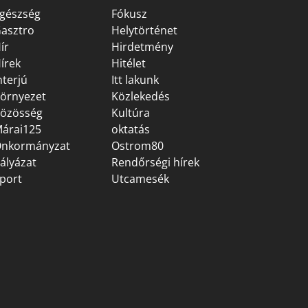
gészség
Fókusz
asztro
Helytörténet
ír
Hirdetmény
írek
Hitélet
nterjú
Itt lakunk
örnyezet
Közlekedés
özösség
Kultúra
árai125
oktatás
nkormányzat
Ostrom80
ályázat
Rendőrségi hírek
port
Utcamesék