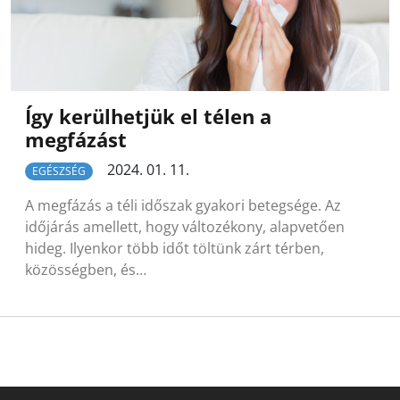
Így kerülhetjük el télen a
megfázást
2024. 01. 11.
EGÉSZSÉG
A megfázás a téli időszak gyakori betegsége. Az
időjárás amellett, hogy változékony, alapvetően
hideg. Ilyenkor több időt töltünk zárt térben,
közösségben, és…