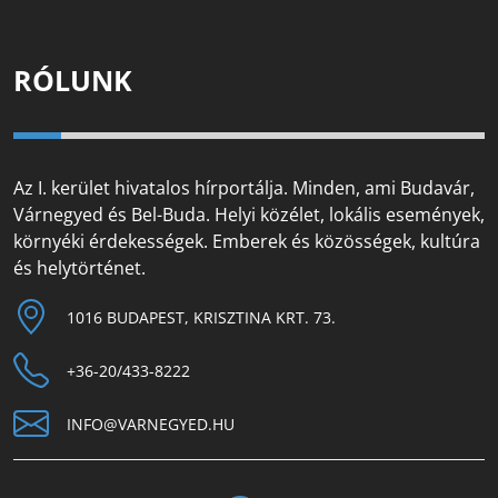
RÓLUNK
Az I. kerület hivatalos hírportálja. Minden, ami Budavár,
Várnegyed és Bel-Buda. Helyi közélet, lokális események,
környéki érdekességek. Emberek és közösségek, kultúra
és helytörténet.
1016 BUDAPEST, KRISZTINA KRT. 73.
+36-20/433-8222
INFO@VARNEGYED.HU