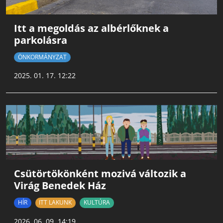
Itt a megoldás az albérlőknek a
parkolásra
ÖNKORMÁNYZAT
2025. 01. 17. 12:22
Csütörtökönként mozivá változik a
Virág Benedek Ház
HÍR
ITT LAKUNK
KULTÚRA
2026. 06. 09. 14:19