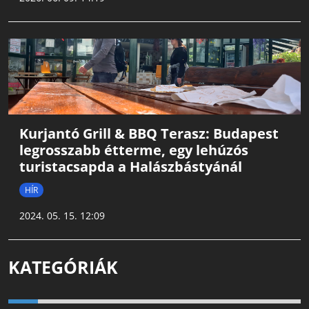
Kurjantó Grill & BBQ Terasz: Budapest
legrosszabb étterme, egy lehúzós
turistacsapda a Halászbástyánál
HÍR
2024. 05. 15. 12:09
KATEGÓRIÁK