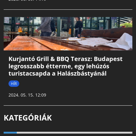
Kurjantó Grill & BBQ Terasz: Budapest
legrosszabb étterme, egy lehúzós
turistacsapda a Halászbástyánál
HÍR
2024. 05. 15. 12:09
KATEGÓRIÁK