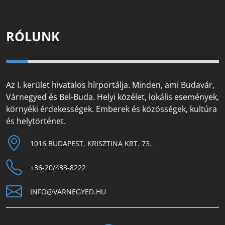
RÓLUNK
Az I. kerület hivatalos hírportálja. Minden, ami Budavár,
Várnegyed és Bel-Buda. Helyi közélet, lokális események,
környéki érdekességek. Emberek és közösségek, kultúra
és helytörténet.
1016 BUDAPEST, KRISZTINA KRT. 73.
+36-20/433-8222
INFO@VARNEGYED.HU