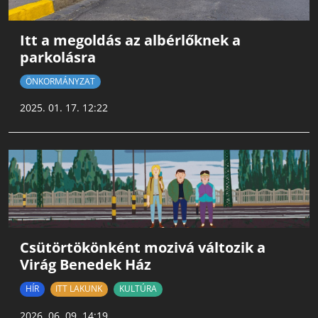
Itt a megoldás az albérlőknek a
parkolásra
ÖNKORMÁNYZAT
2025. 01. 17. 12:22
Csütörtökönként mozivá változik a
Virág Benedek Ház
HÍR
ITT LAKUNK
KULTÚRA
2026. 06. 09. 14:19