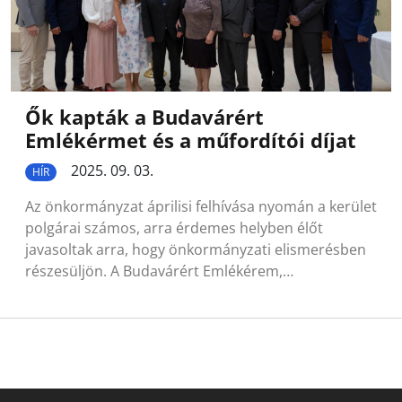
Ők kapták a Budavárért
Emlékérmet és a műfordítói díjat
2025. 09. 03.
HÍR
Az önkormányzat áprilisi felhívása nyomán a kerület
polgárai számos, arra érdemes helyben élőt
javasoltak arra, hogy önkormányzati elismerésben
részesüljön. A Budavárért Emlékérem,…