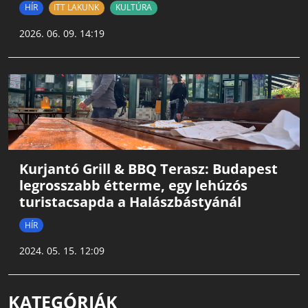
HÍR
ITT LAKUNK
KULTÚRA
2026. 06. 09. 14:19
Kurjantó Grill & BBQ Terasz: Budapest
legrosszabb étterme, egy lehúzós
turistacsapda a Halászbástyánál
HÍR
2024. 05. 15. 12:09
KATEGÓRIÁK