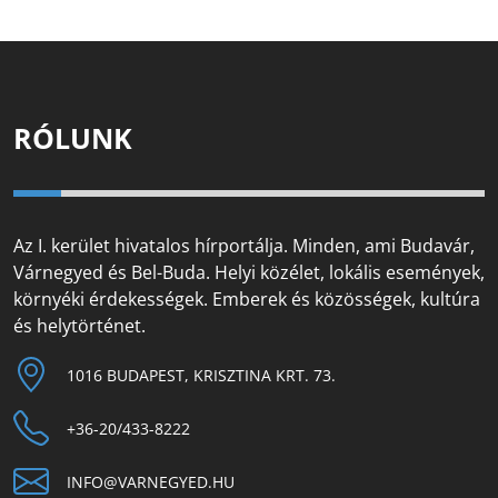
RÓLUNK
Az I. kerület hivatalos hírportálja. Minden, ami Budavár,
Várnegyed és Bel-Buda. Helyi közélet, lokális események,
környéki érdekességek. Emberek és közösségek, kultúra
és helytörténet.
1016 BUDAPEST, KRISZTINA KRT. 73.
+36-20/433-8222
INFO@VARNEGYED.HU