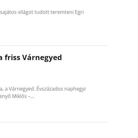
sajátos világot tudott teremteni Egri
 a friss Várnegyed
ja, a Várnegyed. Évszázados naphegyi
Fenyő Miklós –…