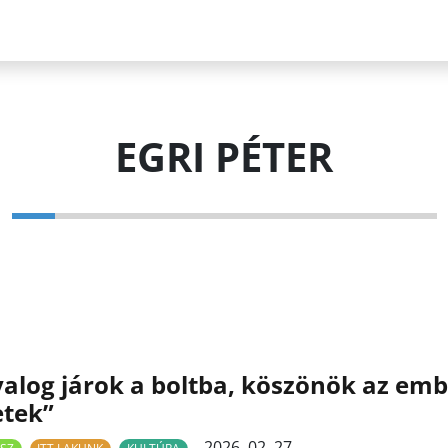
EGRI PÉTER
alog járok a boltba, köszönök az em
etek”
2026. 02. 27.