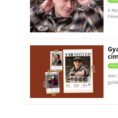
FÓKU
A Mys
Péte
Gya
cí
FÓKU
Idén
gyöke