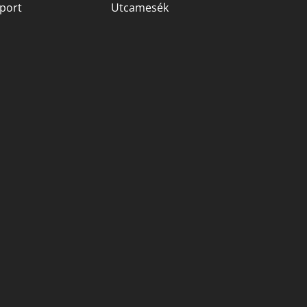
port
Utcamesék