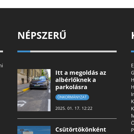
NÉPSZERŰ
mi
E
Itt a megoldás az
G
albérlőknek a
H
parkolásra
H
I
ÖNKORMÁNYZAT
K
K
2025. 01. 17. 12:22
M
Ö
Csütörtökönként
P