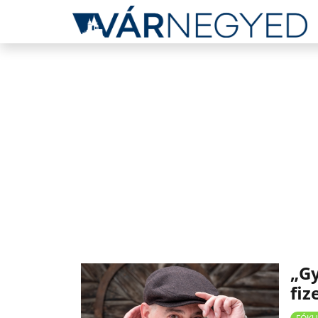
„Gy
fiz