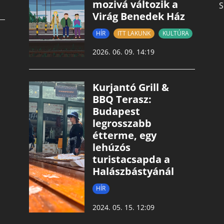
mozivá változik a
S
Virág Benedek Ház
HÍR
ITT LAKUNK
KULTÚRA
2026. 06. 09. 14:19
Kurjantó Grill &
BBQ Terasz:
Budapest
legrosszabb
étterme, egy
lehúzós
turistacsapda a
Halászbástyánál
HÍR
2024. 05. 15. 12:09