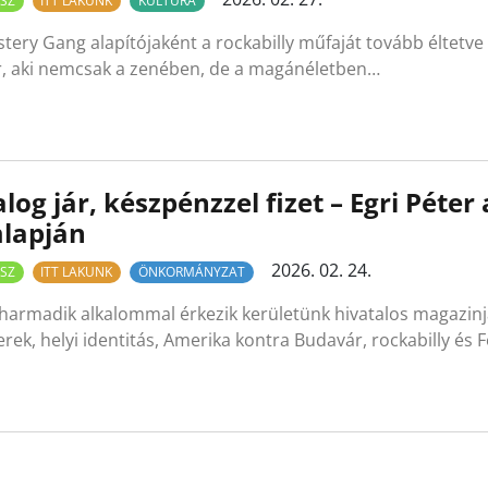
SZ
ITT LAKUNK
KULTÚRA
tery Gang alapítójaként a rockabilly műfaját tovább éltetve 
r, aki nemcsak a zenében, de a magánéletben…
log jár, készpénzzel fizet – Egri Péter
mlapján
2026. 02. 24.
SZ
ITT LAKUNK
ÖNKORMÁNYZAT
 harmadik alkalommal érkezik kerületünk hivatalos magazin
rek, helyi identitás, Amerika kontra Budavár, rockabilly és 