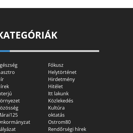
KATEGÓRIÁK
gészség
Fókusz
asztro
Helytörténet
ír
Hirdetmény
írek
Hitélet
nterjú
Itt lakunk
örnyezet
Közlekedés
özösség
Kultúra
árai125
oktatás
nkormányzat
Ostrom80
ályázat
Rendőrségi hírek