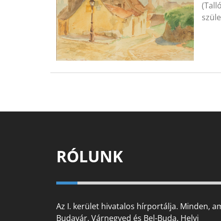
(Tall
szüle
RÓLUNK
Az I. kerület hivatalos hírportálja. Minden, a
Budavár, Várnegyed és Bel-Buda. Helyi