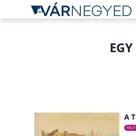
EGY
A T
HELY