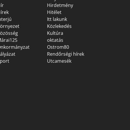
ír
Hirdetmény
írek
Hitélet
nterjú
Itt lakunk
örnyezet
Közlekedés
özösség
Kultúra
árai125
oktatás
nkormányzat
Ostrom80
ályázat
Rendőrségi hírek
port
Utcamesék