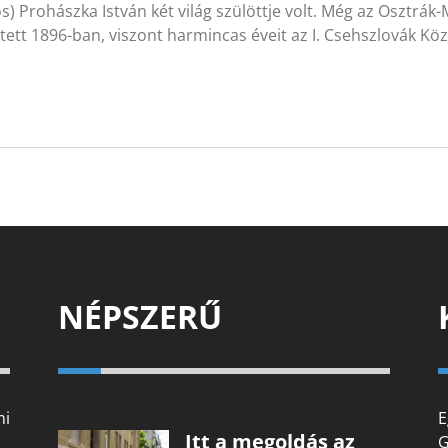
ós) Prohászka István két világ szülöttje volt. Még az Osztr
tett 1896-ban, viszont harmincas éveit az I. Csehszlovák 
NÉPSZERŰ
mi
E
Itt a megoldás az
G