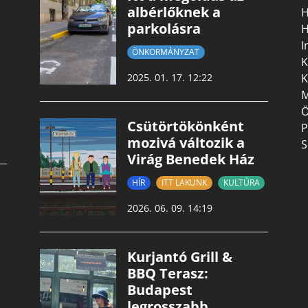
albérlőknek a
H
parkolásra
H
I
ÖNKORMÁNYZAT
K
K
2025. 01. 17. 12:22
M
Ö
Csütörtökönként
P
mozivá változik a
S
Virág Benedek Ház
HÍR
ITT LAKUNK
KULTÚRA
2026. 06. 09. 14:19
Kurjantó Grill &
BBQ Terasz:
Budapest
legrosszabb