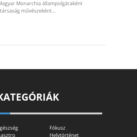
ák-Magyar Monarchia állampolgáraként
Köztársaság művészeként…
KATEGÓRIÁK
gészség
Fókusz
asztro
Helytörténet