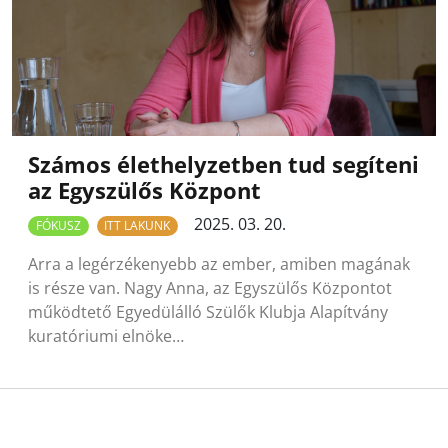
Számos élethelyzetben tud segíteni
az Egyszülős Központ
2025. 03. 20.
FÓKUSZ
ITT LAKUNK
Arra a legérzékenyebb az ember, amiben magának
is része van. Nagy Anna, az Egyszülős Központot
működtető Egyedülálló Szülők Klubja Alapítvány
kuratóriumi elnöke…