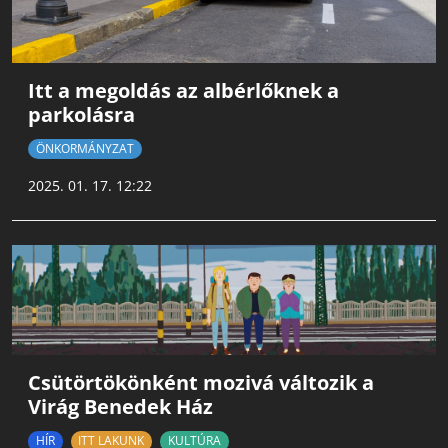
Itt a megoldás az albérlőknek a
parkolásra
ÖNKORMÁNYZAT
2025. 01. 17. 12:22
Csütörtökönként mozivá változik a
Virág Benedek Ház
HÍR
ITT LAKUNK
KULTÚRA