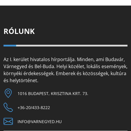
RÓLUNK
Az I. kerület hivatalos hírportálja. Minden, ami Budavár,
Várnegyed és Bel-Buda. Helyi közélet, lokális események,
környéki érdekességek. Emberek és közösségek, kultúra
és helytörténet.
1016 BUDAPEST, KRISZTINA KRT. 73.
+36-20/433-8222
INFO@VARNEGYED.HU