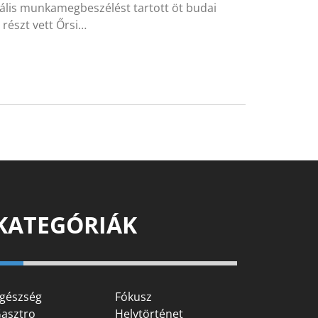
lis munkamegbeszélést tartott öt budai
 részt vett Őrsi…
KATEGÓRIÁK
gészség
Fókusz
asztro
Helytörténet