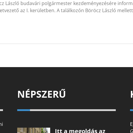
cz László budavári polgármester kezdeményezésére informá
etvezető az I. kerületben. A találkozón Böröcz László mellett
NÉPSZERŰ
mi
E
Itt a megoldás az
G