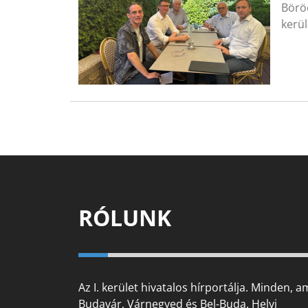
Börö
kerül
RÓLUNK
Az I. kerület hivatalos hírportálja. Minden, a
Budavár, Várnegyed és Bel-Buda. Helyi