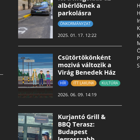
albérlőknek a
H
parkolásra
H
I
ÖNKORMÁNYZAT
K
K
2025. 01. 17. 12:22
M
Ö
Csütörtökönként
P
mozivá változik a
S
Virág Benedek Ház
HÍR
ITT LAKUNK
KULTÚRA
2026. 06. 09. 14:19
Kurjantó Grill &
BBQ Terasz:
Budapest
legrosszabb