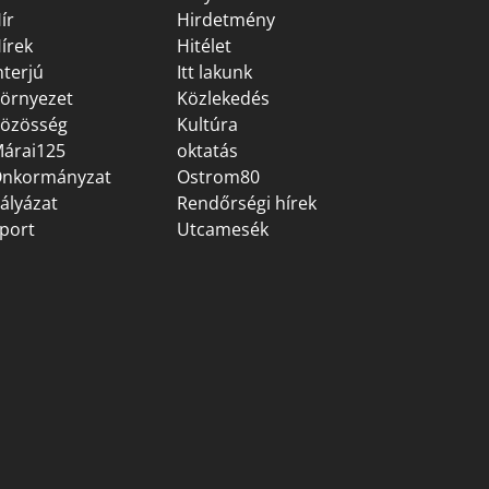
ír
Hirdetmény
írek
Hitélet
nterjú
Itt lakunk
örnyezet
Közlekedés
özösség
Kultúra
árai125
oktatás
nkormányzat
Ostrom80
ályázat
Rendőrségi hírek
port
Utcamesék