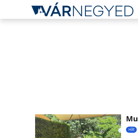
Mun
HÍR