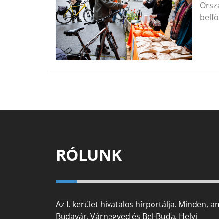
Orszá
belf
RÓLUNK
Az I. kerület hivatalos hírportálja. Minden, a
Budavár, Várnegyed és Bel-Buda. Helyi