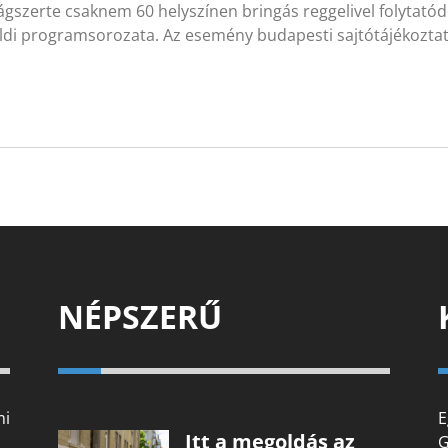
gszerte csaknem 60 helyszínen bringás reggelivel folytatód
öldi programsorozata. Az esemény budapesti sajtótájékozta
NÉPSZERŰ
mi
E
Itt a megoldás az
G