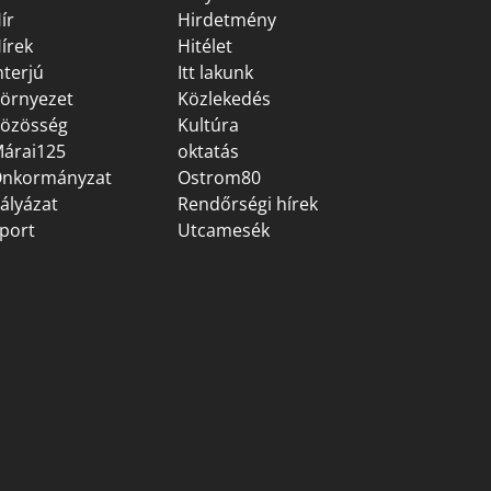
ír
Hirdetmény
írek
Hitélet
nterjú
Itt lakunk
örnyezet
Közlekedés
özösség
Kultúra
árai125
oktatás
nkormányzat
Ostrom80
ályázat
Rendőrségi hírek
port
Utcamesék