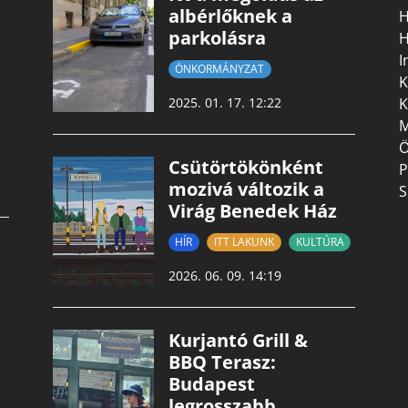
albérlőknek a
H
parkolásra
H
I
ÖNKORMÁNYZAT
K
K
2025. 01. 17. 12:22
M
Ö
Csütörtökönként
P
mozivá változik a
S
Virág Benedek Ház
HÍR
ITT LAKUNK
KULTÚRA
2026. 06. 09. 14:19
Kurjantó Grill &
BBQ Terasz:
Budapest
legrosszabb