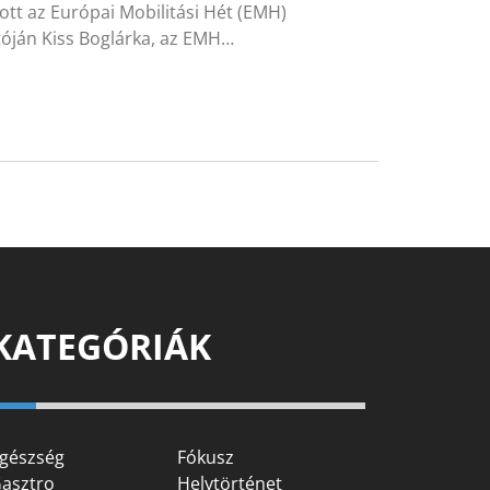
ott az Európai Mobilitási Hét (EMH)
tóján Kiss Boglárka, az EMH…
KATEGÓRIÁK
gészség
Fókusz
asztro
Helytörténet