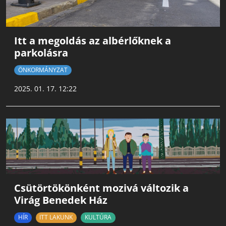
Itt a megoldás az albérlőknek a
parkolásra
ÖNKORMÁNYZAT
2025. 01. 17. 12:22
Csütörtökönként mozivá változik a
Virág Benedek Ház
HÍR
ITT LAKUNK
KULTÚRA