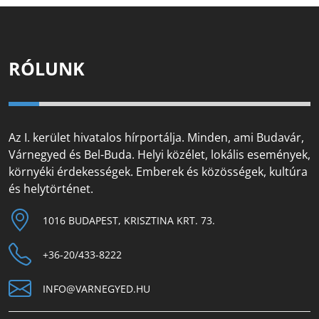
RÓLUNK
Az I. kerület hivatalos hírportálja. Minden, ami Budavár,
Várnegyed és Bel-Buda. Helyi közélet, lokális események,
környéki érdekességek. Emberek és közösségek, kultúra
és helytörténet.
1016 BUDAPEST, KRISZTINA KRT. 73.
+36-20/433-8222
INFO@VARNEGYED.HU