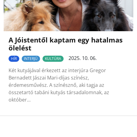
A Jóistentől kaptam egy hatalmas
ölelést
2025. 10. 06.
HÍR
INTERJÚ
KULTÚRA
Két kutyájával érkezett az interjúra Gregor
Bernadett Jászai Mari-díjas színész,
érdemesművész. A színésznő, aki tagja az
összetartó tabáni kutyás társadalomnak, az
október…