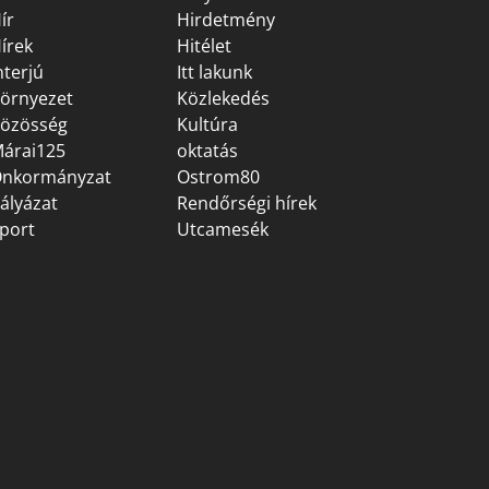
ír
Hirdetmény
írek
Hitélet
nterjú
Itt lakunk
örnyezet
Közlekedés
özösség
Kultúra
árai125
oktatás
nkormányzat
Ostrom80
ályázat
Rendőrségi hírek
port
Utcamesék