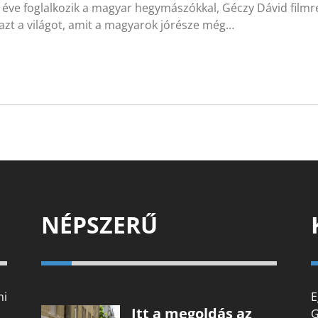
éve foglalkozik a magyar hegymászókkal, Géczy Dávid filmre
azt a világot, amit a magyarok jórésze még…
NÉPSZERŰ
mi
E
Itt a megoldás az
G