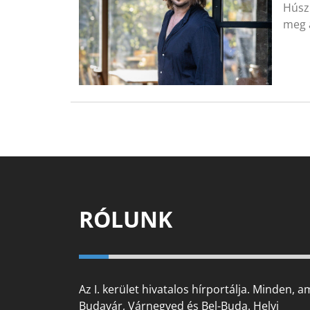
Húsz 
meg 
RÓLUNK
Az I. kerület hivatalos hírportálja. Minden, a
Budavár, Várnegyed és Bel-Buda. Helyi