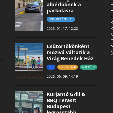
albérlőknek a
H
parkolásra
H
I
ÖNKORMÁNYZAT
K
K
2025. 01. 17. 12:22
M
Ö
Csütörtökönként
P
mozivá változik a
S
Virág Benedek Ház
HÍR
ITT LAKUNK
KULTÚRA
2026. 06. 09. 14:19
Kurjantó Grill &
BBQ Terasz:
Budapest
legrosszabb