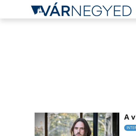
A v
INTE