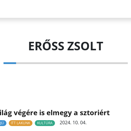
ERŐSS ZSOLT
ilág végére is elmegy a sztoriért
2024. 10. 04.
RJÚ
ITT LAKUNK
KULTÚRA