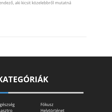
ndező, aki kicsit közelebbről mutatná
KATEGÓRIÁK
gészség
Fókusz
asztro
Helytörténet